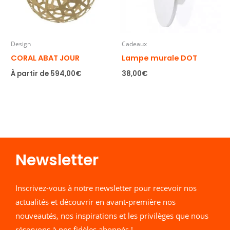
Design
Cadeaux
CORAL ABAT JOUR
Lampe murale DOT
À partir de
594,00
€
38,00
€
Newsletter​
Inscrivez-vous à notre newsletter pour recevoir nos
actualités et découvrir en avant-première nos
nouveautés, nos inspirations et les privilèges que nous
réservons à nos fidèles abonnés !