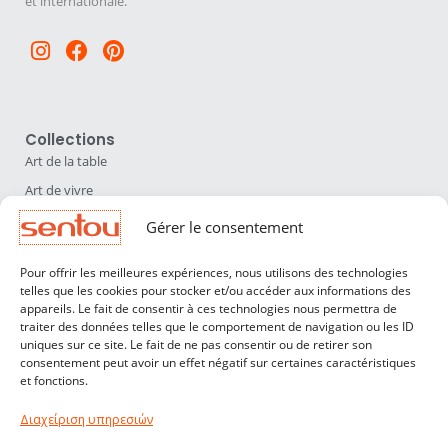
et internationale.
Instagram
Facebook
Pinterest
Collections
Art de la table
Art de vivre
Déco
Gérer le consentement
Luminaires
Pour offrir les meilleures expériences, nous utilisons des technologies
Mobilier
telles que les cookies pour stocker et/ou accéder aux informations des
appareils. Le fait de consentir à ces technologies nous permettra de
Sentou
traiter des données telles que le comportement de navigation ou les ID
Qui sommes nous ?
uniques sur ce site. Le fait de ne pas consentir ou de retirer son
consentement peut avoir un effet négatif sur certaines caractéristiques
Nos designers
et fonctions.
Professionnels
Διαχείριση υπηρεσιών
Service Clients