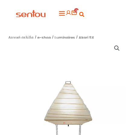
Μετάβαση
0
στο
Flyout
περιεχόμενο
Menu
Αρχική σελίδα
/
e-shop
/
Luminaires
/ Akari 5X