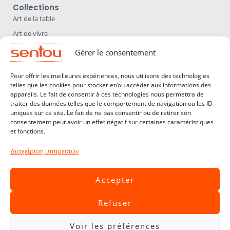
Collections
Art de la table
Art de vivre
Déco
Gérer le consentement
Luminaires
Pour offrir les meilleures expériences, nous utilisons des technologies
Mobilier
telles que les cookies pour stocker et/ou accéder aux informations des
appareils. Le fait de consentir à ces technologies nous permettra de
Sentou
traiter des données telles que le comportement de navigation ou les ID
Qui sommes nous ?
uniques sur ce site. Le fait de ne pas consentir ou de retirer son
consentement peut avoir un effet négatif sur certaines caractéristiques
Nos designers
et fonctions.
Professionnels
Διαχείριση υπηρεσιών
Service Clients
Contact
Accepter
CGV
Refuser
Livraisons & Retours
Mentions légales
Voir les préférences