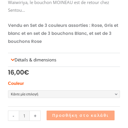
Waiwiriya, le bouchon MOINEAU est de retour chez
Sentou…
Vendu en Set de 3 couleurs assorties : Rose, Gris et
blanc et en set de 3 bouchons Blanc, et set de 3
bouchons Rose
Détails & dimensions
16,00
€
Bouchons
Couleur
MOINEAU
ποσότητα
-
+
Προσθήκη στο καλάθι