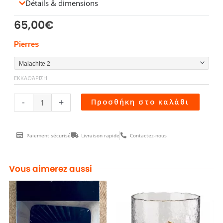
Détails & dimensions
65,00
€
BOUCLES
Pierres
OREILLES
TRESOR
ΕΚΚΑΘΆΡΙΣΗ
ποσότητα
-
+
Προσθήκη στο καλάθι
Paiement sécurisé
Livraison rapide
Contactez-nous
Vous aimerez aussi