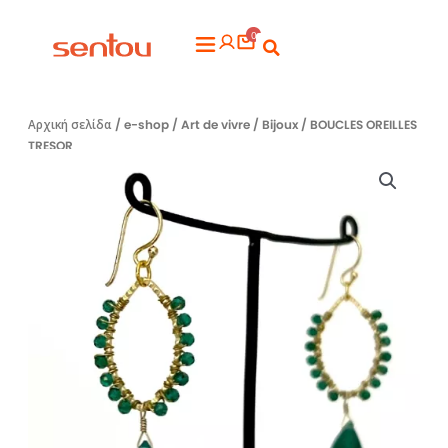
Μετάβαση
0
στο
Flyout
περιεχόμενο
Menu
Αρχική σελίδα
/
e-shop
/
Art de vivre
/
Bijoux
/ BOUCLES OREILLES
TRESOR