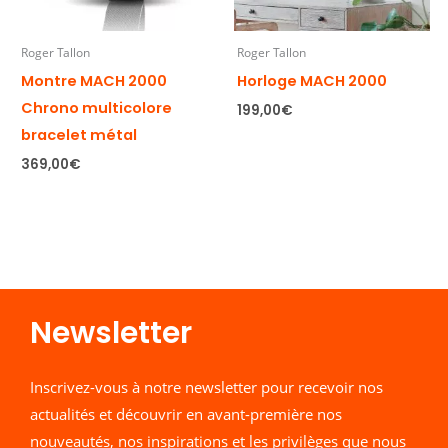
Roger Tallon
Roger Tallon
Montre MACH 2000
Horloge MACH 2000
Chrono multicolore
199,00
€
bracelet métal
369,00
€
Newsletter​
Inscrivez-vous à notre newsletter pour recevoir nos
actualités et découvrir en avant-première nos
nouveautés, nos inspirations et les privilèges que nous