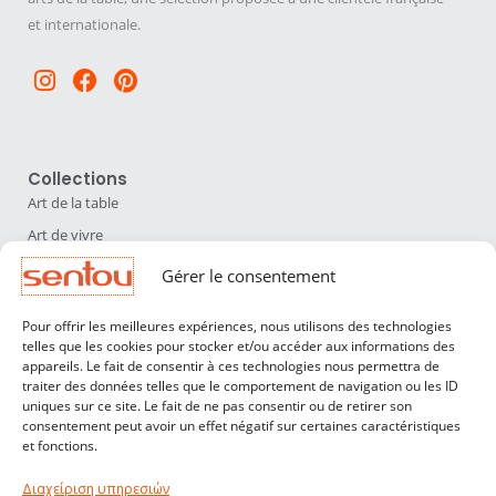
et internationale.
Instagram
Facebook
Pinterest
Collections
Art de la table
Art de vivre
Déco
Gérer le consentement
Luminaires
Pour offrir les meilleures expériences, nous utilisons des technologies
Mobilier
telles que les cookies pour stocker et/ou accéder aux informations des
appareils. Le fait de consentir à ces technologies nous permettra de
Sentou
traiter des données telles que le comportement de navigation ou les ID
Qui sommes nous ?
uniques sur ce site. Le fait de ne pas consentir ou de retirer son
consentement peut avoir un effet négatif sur certaines caractéristiques
Nos designers
et fonctions.
Professionnels
Διαχείριση υπηρεσιών