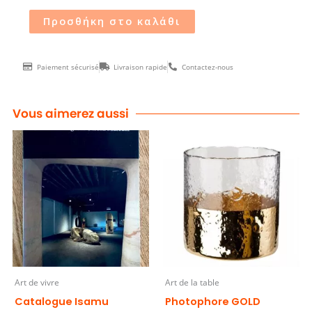
Προσθήκη στο καλάθι
Paiement sécurisé
Livraison rapide
Contactez-nous
Vous aimerez aussi
Art de vivre
Art de la table
Catalogue Isamu
Photophore GOLD