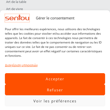
Art de la table
Art de vivre
Déco
Gérer le consentement
Luminaires
Pour offrir les meilleures expériences, nous utilisons des technologies
Mobilier
telles que les cookies pour stocker et/ou accéder aux informations des
appareils. Le fait de consentir à ces technologies nous permettra de
Sentou
traiter des données telles que le comportement de navigation ou les ID
Qui sommes nous ?
uniques sur ce site. Le fait de ne pas consentir ou de retirer son
consentement peut avoir un effet négatif sur certaines caractéristiques
Nos designers
et fonctions.
Professionnels
Διαχείριση υπηρεσιών
Service Clients
Contact
Accepter
CGV
Refuser
Livraisons & Retours
Mentions légales
Voir les préférences
Politique de confidentialité