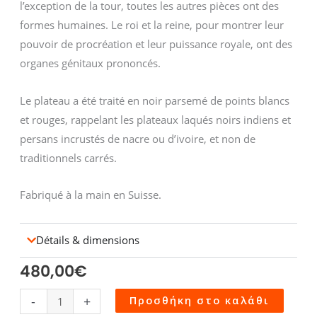
l’exception de la tour, toutes les autres pièces ont des
formes humaines. Le roi et la reine, pour montrer leur
pouvoir de procréation et leur puissance royale, ont des
organes génitaux prononcés.
Le plateau a été traité en noir parsemé de points blancs
et rouges, rappelant les plateaux laqués noirs indiens et
persans incrustés de nacre ou d’ivoire, et non de
traditionnels carrés.
Fabriqué à la main en Suisse.
Détails & dimensions
480,00
€
Jeu
-
+
Προσθήκη στο καλάθι
d'Echecs