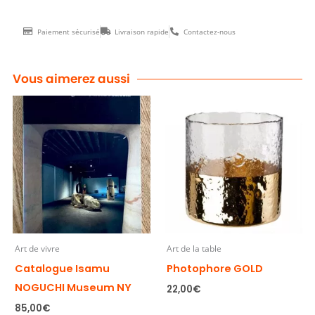
par
Paiement sécurisé
Livraison rapide
Contactez-nous
Isamu
Noguchi
ποσότητα
Vous aimerez aussi
Art de vivre
Art de la table
Catalogue Isamu
Photophore GOLD
NOGUCHI Museum NY
22,00
€
85,00
€