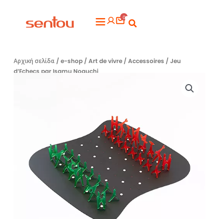
Μετάβαση
0
στο
Flyout
περιεχόμενο
Menu
Αρχική σελίδα
/
e-shop
/
Art de vivre
/
Accessoires
/ Jeu
d’Echecs par Isamu Noguchi