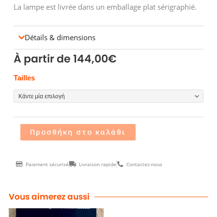
La lampe est livrée dans un emballage plat sérigraphié.
Détails & dimensions
À partir de
144,00
€
Lampe
Tailles
ECLIPSE
ποσότητα
Προσθήκη στο καλάθι
Paiement sécurisé
Livraison rapide
Contactez-nous
Vous aimerez aussi