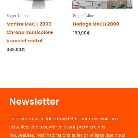
Roger Tallon
Roger Tallon
Montre MACH 2000
Horloge MACH 2000
Chrono multicolore
199,00
€
bracelet métal
369,00
€
Newsletter​
Inscrivez-vous à notre newsletter pour recevoir nos
actualités et découvrir en avant-première nos
nouveautés, nos inspirations et les privilèges que nous