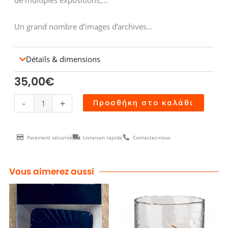
Un grand nombre d’images d’archives…
Détails & dimensions
35,00
€
Livre
-
+
Προσθήκη στο καλάθι
SENTOU
70ans
Paiement sécurisé
Livraison rapide
Contactez-nous
d'histoires
ποσότητα
Vous aimerez aussi