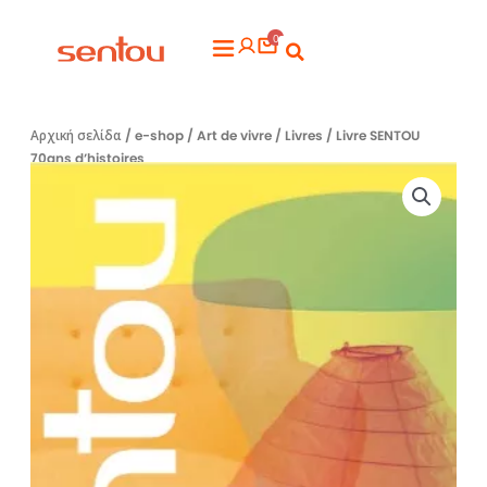
Μετάβαση
0
στο
Flyout
περιεχόμενο
Menu
Αρχική σελίδα
/
e-shop
/
Art de vivre
/
Livres
/ Livre SENTOU
70ans d’histoires