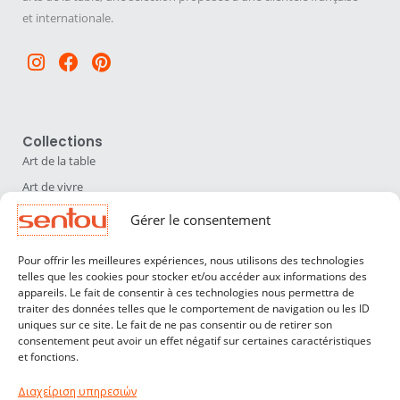
et internationale.
Instagram
Facebook
Pinterest
Collections
Art de la table
Art de vivre
Déco
Gérer le consentement
Luminaires
Pour offrir les meilleures expériences, nous utilisons des technologies
Mobilier
telles que les cookies pour stocker et/ou accéder aux informations des
appareils. Le fait de consentir à ces technologies nous permettra de
Sentou
traiter des données telles que le comportement de navigation ou les ID
Qui sommes nous ?
uniques sur ce site. Le fait de ne pas consentir ou de retirer son
consentement peut avoir un effet négatif sur certaines caractéristiques
Nos designers
et fonctions.
Professionnels
Διαχείριση υπηρεσιών