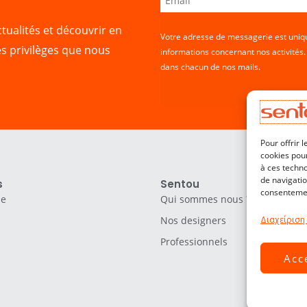
tualités et découvrir en
Votre adresse de messagerie est uniqu
es privilèges que nous
informations concernant nos activités
dans chacun de nos mails.
Pour offrir 
cookies pour
à ces techn
de navigatio
s
Sentou
consentement
le
Qui sommes nous ?
Nos designers
Διαχείριση
Professionnels
Acc