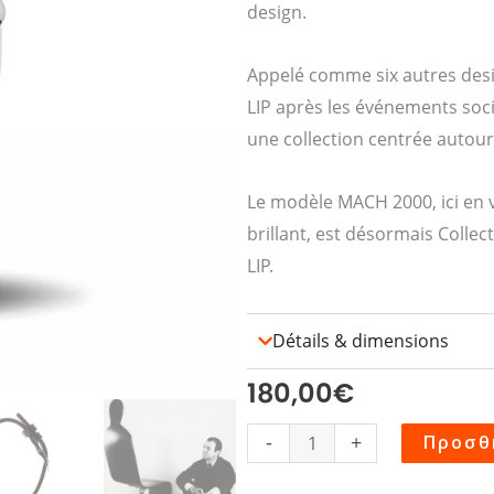
design.
Appelé comme six autres des
LIP après les événements soc
une collection centrée autour
Le modèle MACH 2000, ici en ve
brillant, est désormais Collect
LIP.
Détails & dimensions
180,00
€
Montre
-
+
Προσθ
MACH