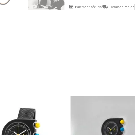
2000
Paiement sécurisé
Livraison rapide
Mini
cuir
noir
brillant
ποσότητα