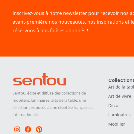
Inscrivez-vous à notre newsletter pour recevoir nos ac
avant-première nos nouveautés, nos inspirations et l
réservons à nos fidèles abonnés !
Collection
Art de la tab
Sentou, édite et diffuse des collections de
Art de vivre
mobiliers, luminaires, arts de la table, une
Déco
sélection proposée à une clientèle française et
internationale.
Luminaires
Mobilier
Instagram
Facebook
Pinterest