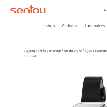
Μετάβαση
στο
Q
περιεχόμενο
e-shop
Cadeaux
Luminaires
Αρχική σελίδα
/
e-shop
/
Art de vivre
/
Bijoux
/ Montr
brillant