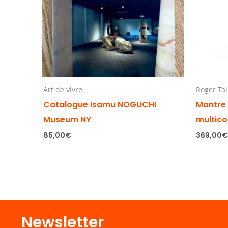
Art de vivre
Roger Tal
Catalogue Isamu NOGUCHI
Montre
Museum NY
multico
85,00
€
369,00
Newsletter​