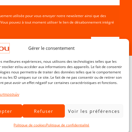
ement utilisée pour vous envoyer notre newsletter ainsi que des
. Vous pouvez à tout moment utiliser le lien de désabonnement intégré
Gérer le consentement
les meilleures expériences, nous utilisons des technologies telles que les
 stocker et/ou accéder aux informations des appareils. Le fait de consentir
ologies nous permettra de traiter des données telles que le comportement
n ou les ID uniques sur ce site. Le fait de ne pas consentir ou de retirer son
Service Clients
 peut avoir un effet négatif sur certaines caractéristiques et fonctions.
Contact
CGV
 υπηρεσιών
Livraisons & Retours
epter
Refuser
Voir les préférences
Mentions légales
Politique de confidentialité
Politique de cookies
Politique de confidentialité