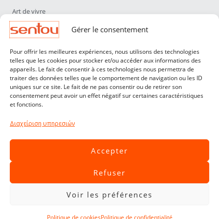
Art de vivre
Déco
Gérer le consentement
Luminaires
Pour offrir les meilleures expériences, nous utilisons des technologies
Mobilier
telles que les cookies pour stocker et/ou accéder aux informations des
appareils. Le fait de consentir à ces technologies nous permettra de
Sentou
traiter des données telles que le comportement de navigation ou les ID
Qui sommes nous ?
uniques sur ce site. Le fait de ne pas consentir ou de retirer son
consentement peut avoir un effet négatif sur certaines caractéristiques
Nos designers
et fonctions.
Professionnels
Διαχείριση υπηρεσιών
Service Clients
Contact
Accepter
CGV
Refuser
Livraisons & Retours
Mentions légales
Voir les préférences
Politique de confidentialité
Politique de cookies
Politique de confidentialité