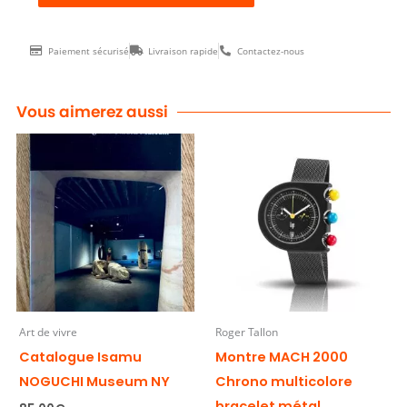
MACH
2000
Paiement sécurisé
Livraison rapide
Contactez-nous
Mini
Doré
cuir
Vous aimerez aussi
ποσότητα
Art de vivre
Roger Tallon
Catalogue Isamu
Montre MACH 2000
NOGUCHI Museum NY
Chrono multicolore
bracelet métal