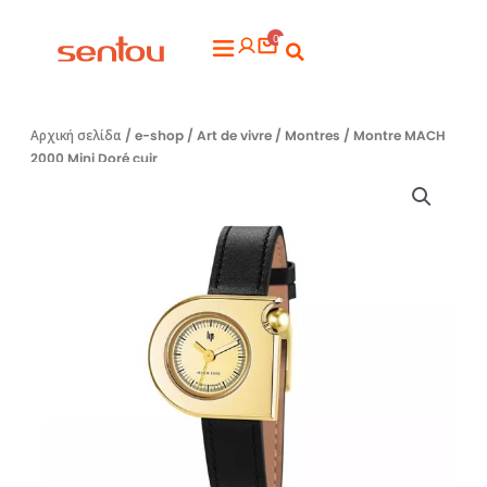
Μετάβαση
0
στο
Flyout
περιεχόμενο
Menu
Αρχική σελίδα
/
e-shop
/
Art de vivre
/
Montres
/ Montre MACH
2000 Mini Doré cuir