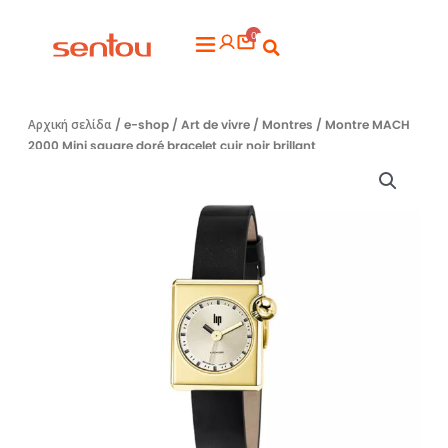
Μετάβαση
0
στο
Flyout
περιεχόμενο
Menu
Αρχική σελίδα
/
e-shop
/
Art de vivre
/
Montres
/ Montre MACH
2000 Mini square doré bracelet cuir noir brillant