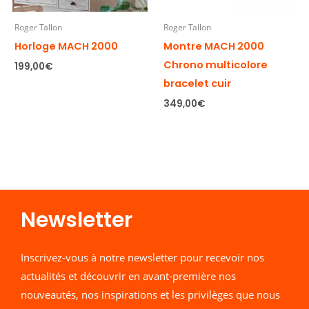
Roger Tallon
Roger Tallon
Horloge MACH 2000
Montre MACH 2000
Chrono multicolore
199,00
€
bracelet cuir
349,00
€
Newsletter​
Inscrivez-vous à notre newsletter pour recevoir nos
actualités et découvrir en avant-première nos
nouveautés, nos inspirations et les privilèges que nous