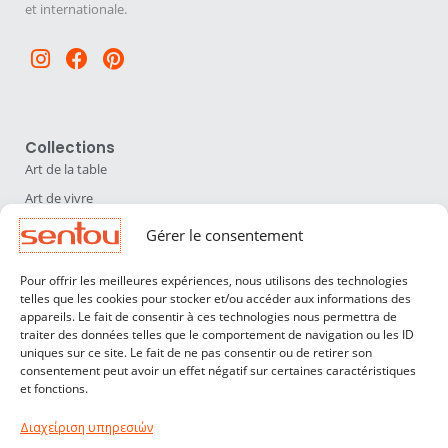
et internationale.
Instagram
Facebook
Pinterest
Collections
Art de la table
Art de vivre
Déco
Gérer le consentement
Luminaires
Pour offrir les meilleures expériences, nous utilisons des technologies
Mobilier
telles que les cookies pour stocker et/ou accéder aux informations des
appareils. Le fait de consentir à ces technologies nous permettra de
Sentou
traiter des données telles que le comportement de navigation ou les ID
Qui sommes nous ?
uniques sur ce site. Le fait de ne pas consentir ou de retirer son
consentement peut avoir un effet négatif sur certaines caractéristiques
Nos designers
et fonctions.
Professionnels
Διαχείριση υπηρεσιών
Service Clients