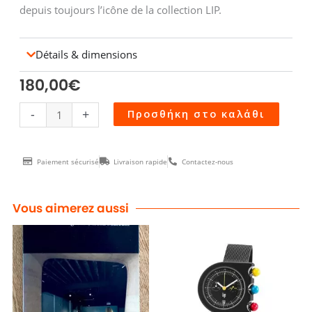
depuis toujours l’icône de la collection LIP.
Détails & dimensions
180,00
€
Montre
-
+
Προσθήκη στο καλάθι
MACH
2000
Paiement sécurisé
Livraison rapide
Contactez-nous
Mini
square
doré
Vous aimerez aussi
bracelet
cuir
noir
brillant
ποσότητα