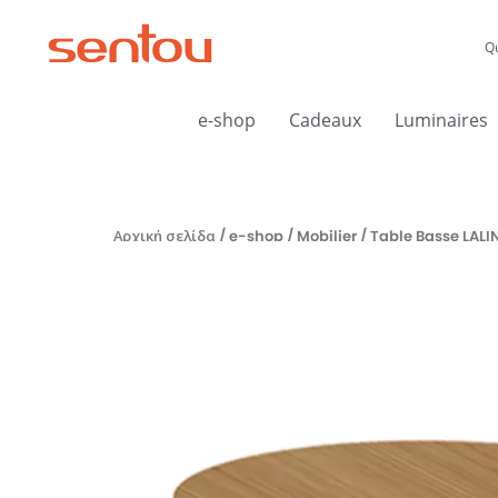
Μετάβαση
στο
Q
περιεχόμενο
e-shop
Cadeaux
Luminaires
Αρχική σελίδα
/
e-shop
/
Mobilier
/ Table Basse LAL