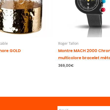
 table
Roger Tallon
hore GOLD
Montre MACH 2000 Chro
multicolore bracelet mét
369,00
€