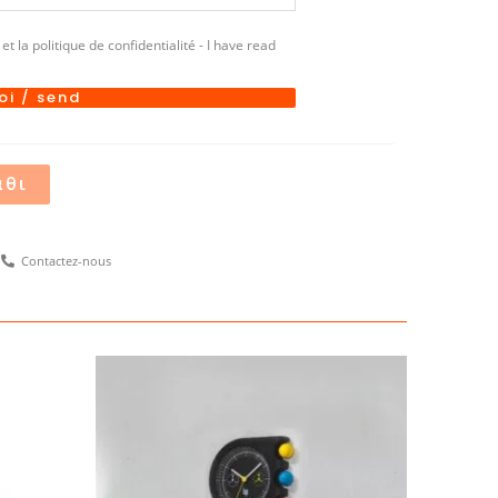
et la politique de confidentialité - I have read
oi / send
άθι
Contactez-nous