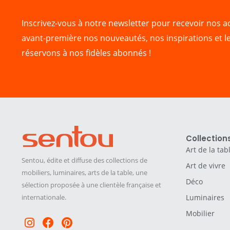
Inscrivez-vous à notre newsletter pour recevoir nos ac
avant-première nos nouveautés, nos inspirations et l
réservons à nos fidèles abonnés !
Collection
Art de la tab
Sentou, édite et diffuse des collections de
Art de vivre
mobiliers, luminaires, arts de la table, une
Déco
sélection proposée à une clientèle française et
internationale.
Luminaires
Mobilier
Instagram
Facebook
Pinterest