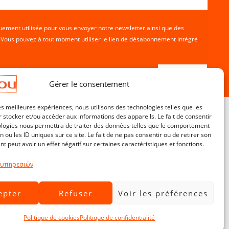
ement utilisée pour vous envoyer notre newsletter ainsi que des
. Vous pouvez à tout moment utiliser le lien de désabonnement intégré
Gérer le consentement
les meilleures expériences, nous utilisons des technologies telles que les
 stocker et/ou accéder aux informations des appareils. Le fait de consentir
ologies nous permettra de traiter des données telles que le comportement
n ou les ID uniques sur ce site. Le fait de ne pas consentir ou de retirer son
Service Clients
 peut avoir un effet négatif sur certaines caractéristiques et fonctions.
Contact
CGV
 υπηρεσιών
Livraisons & Retours
epter
Refuser
Voir les préférences
Mentions légales
Politique de confidentialité
Politique de cookies
Politique de confidentialité