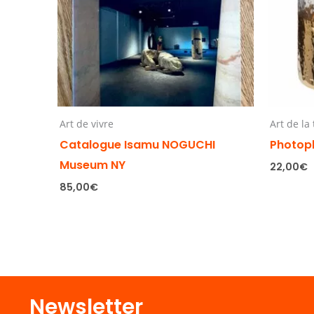
Art de vivre
Art de la
Catalogue Isamu NOGUCHI
Photop
Museum NY
22,00
€
85,00
€
Newsletter​