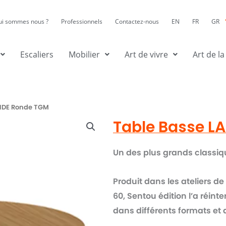
ui sommes nous ?
Professionnels
Contactez-nous
EN
FR
GR
Escaliers
Mobilier
Art de vivre
Art de la
INDE Ronde TGM
Table Basse L
Un des plus grands
classiq
Produit dans les ateliers d
60,
Sentou édition l’a réint
dans différents formats et d