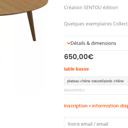
Création SENTOU édition
Quelques exemplaires Collec
Détails & dimensions
650,00
€
Table
table basse
Basse
LALINDE
ΕΚΚΑΘΆΡΙΣΗ
Ronde
TGM
Inscription « information dis
ποσότητα