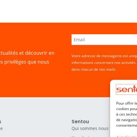
tualités et découvrir en
Votre adresse de messagerie est uniqu
es privilèges que nous
informations concernant nos activités
dans chacun de nos mails.
Pour offrir 
cookies pour
à ces techn
de navigatio
s
Sentou
consentement
le
Qui sommes nous ?