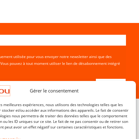
ement utilisée pour vous envoyer notre newsletter ainsi que des
. Vous pouvez à tout moment utiliser le lien de désabonnement intégré
Gérer le consentement
les meilleures expériences, nous utilisons des technologies telles que les
 stocker et/ou accéder aux informations des appareils. Le fait de consentir
ologies nous permettra de traiter des données telles que le comportement
n ou les ID uniques sur ce site. Le fait de ne pas consentir ou de retirer son
Service Clients
 peut avoir un effet négatif sur certaines caractéristiques et fonctions.
Contact