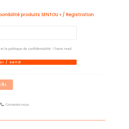
ponibilité produits SENTOU » / Registration
et la politique de confidentialité - I have read
oi / send
άθι
Contactez-nous