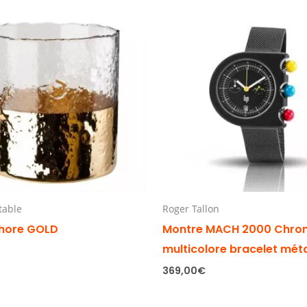
 table
Roger Tallon
hore GOLD
Montre MACH 2000 Chro
multicolore bracelet mét
369,00
€