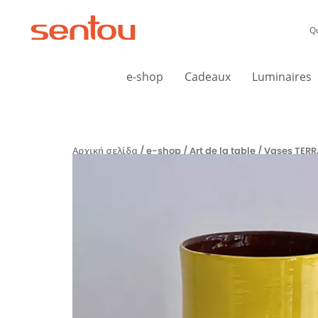
Μετάβαση
στο
Q
περιεχόμενο
e-shop
Cadeaux
Luminaires
Αρχική σελίδα
/
e-shop
/
Art de la table
/ Vases TERR