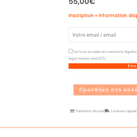
55,00
€
Inscription « information dis
J'ai lu et accepte les mentions légales 
legal notices and GTU
Env
Προσθήκη στο καλ
Paiement sécurisé
Livraison rapide