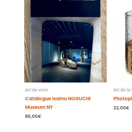
Art de vivre
Art de la
Catalogue Isamu NOGUCHI
Photop
Museum NY
22,00
€
85,00
€