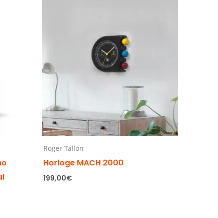
Roger Tallon
no
Horloge MACH 2000
al
199,00
€