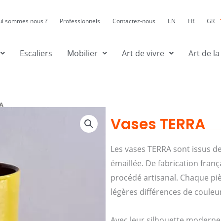
ui sommes nous ?
Professionnels
Contactez-nous
EN
FR
GR
Escaliers
Mobilier
Art de vivre
Art de la
A
Vases TERRA
Les vases TERRA sont issus de
émaillée. De fabrication frança
procédé artisanal. Chaque pi
légères différences de couleurs
Avec leur silhouette moderne