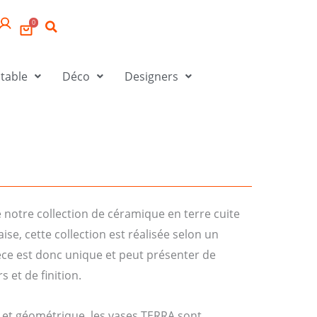
0
 table
Déco
Designers
 notre collection de céramique en terre cuite
ise, cette collection est réalisée selon un
èce est donc unique et peut présenter de
 et de finition.
 et géométrique, les vases TERRA sont