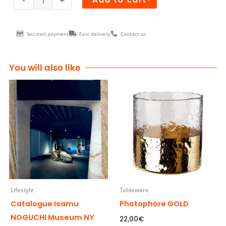
-
+
Secured payment
Fast delivery
Contact us
You will also like
Lifestyle
Tableware
Catalogue Isamu
Photophore GOLD
NOGUCHI Museum NY
22,00
€