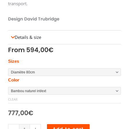
transport.
Design David Trubridge
Details & size
From
594,00
€
CORAL
Sizes
ABAT
JOUR
Color
quantity
CLEAR
777,00
€
Add to cart