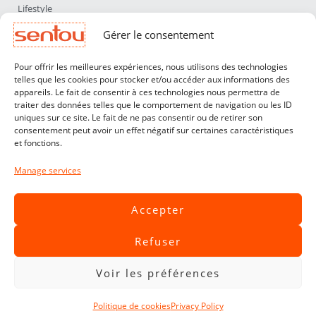
Lifestyle
Home Accessories
Gérer le consentement
Lighting
Pour offrir les meilleures expériences, nous utilisons des technologies
Furniture
telles que les cookies pour stocker et/ou accéder aux informations des
appareils. Le fait de consentir à ces technologies nous permettra de
Sentou
traiter des données telles que le comportement de navigation ou les ID
About us
uniques sur ce site. Le fait de ne pas consentir ou de retirer son
consentement peut avoir un effet négatif sur certaines caractéristiques
Our designers
et fonctions.
Professionals
Manage services
Customer service
Contact
Accepter
Terms & Conditions
Refuser
Livraisons & Retours
Legal notices
Voir les préférences
Privacy Policy
Politique de cookies
Privacy Policy