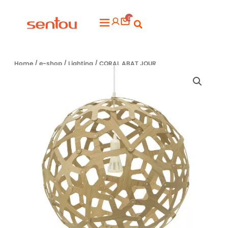
Aller
0
au
Flyout
contenu
Menu
Home
/
e-shop
/
Lighting
/ CORAL ABAT JOUR