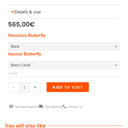
Details & size
565,00
€
FAUTEUIL
Structure Butterfly
BUTTERFLY
OUTDOOR
housse Butterfly
quantity
CLEAR
-
+
Add to cart
Secured payment
Fast delivery
Contact us
You will also like