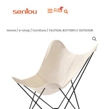
Aller
0
au
Flyout
contenu
Menu
Home
/
e-shop
/
Furniture
/ FAUTEUIL BUTTERFLY OUTDOOR