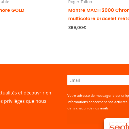
 table
Roger Tallon
hore GOLD
Montre MACH 2000 Chro
multicolore bracelet mét
369,00
€
tualités et découvrir en
Votre adresse de messagerie est uniqu
es privilèges que nous
informations concernant nos activités
dans chacun de nos mails.