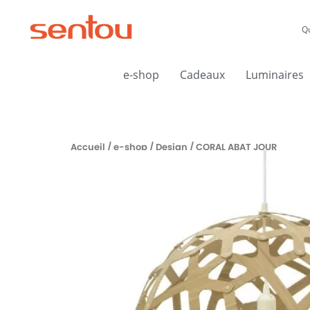
Aller
au
Q
contenu
e-shop
Cadeaux
Luminaires
Accueil
/
e-shop
/
Design
/ CORAL ABAT JOUR