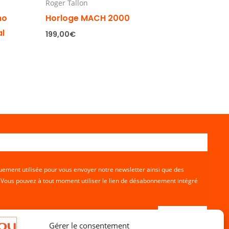
Roger Tallon
no
Horloge MACH 2000
al
199,00
€
ement utilisée pour vous envoyer notre newsletter ainsi que des
. Vous pouvez à tout moment utiliser le lien de désabonnement intégré
Gérer le consentement