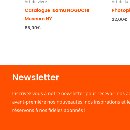
Art de vivre
Art de la
Catalogue Isamu NOGUCHI
Photop
Museum NY
22,00
€
85,00
€
Newsletter​
Inscrivez-vous à notre newsletter pour recevoir nos ac
avant-première nos nouveautés, nos inspirations et l
réservons à nos fidèles abonnés !