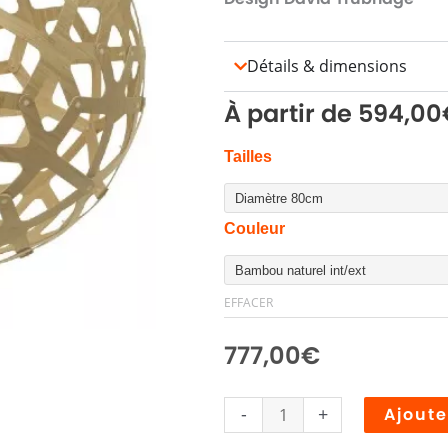
Détails & dimensions
À partir de
594,00
quantité
Tailles
de
CORAL
Couleur
ABAT
JOUR
EFFACER
777,00
€
-
+
Ajoute