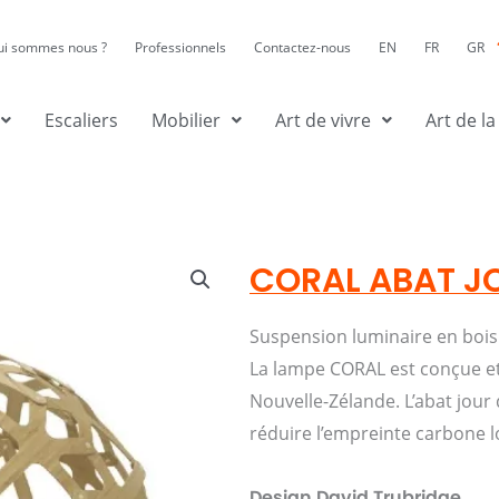
ui sommes nous ?
Professionnels
Contactez-nous
EN
FR
GR
Escaliers
Mobilier
Art de vivre
Art de la
CORAL ABAT J
Suspension luminaire en bois 
La lampe CORAL est conçue et 
Nouvelle-Zélande. L’abat jour 
réduire l’empreinte carbone l
Design David Trubridge