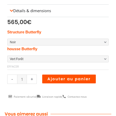
Détails & dimensions
565,00
€
quantité
Structure Butterfly
de
FAUTEUIL
housse Butterfly
BUTTERFLY
OUTDOOR
EFFACER
Alternative
-
+
Ajouter au panier
Paiement sécurisé
Livraison rapide
Contactez-nous
Vous aimerez aussi