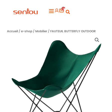
Aller
0
au
Flyout
contenu
Menu
Accueil
/
e-shop
/
Mobilier
/ FAUTEUIL BUTTERFLY OUTDOOR