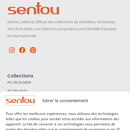
Sentou, édite et diffuse des collections de mobiliers, luminaires,
arts de la table, une sélection proposée à une clientèle française
et internationale.
Instagram
Facebook
Pinterest
Collections
Art de la table
Art de vivre
Déco
Gérer le consentement
Luminaires
Pour offrir les meilleures expériences, nous utilisons des technologies
Mobilier
telles que les cookies pour stocker et/ou accéder aux informations des
appareils. Le fait de consentir à ces technologies nous permettra de
Sentou
traiter des données telles que le comportement de navigation ou les ID