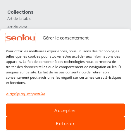
Collections
Art de la table
Art de vivre
Déco
Gérer le consentement
Luminaires
Pour offrir les meilleures expériences, nous utilisons des technologies
Mobilier
telles que les cookies pour stocker et/ou accéder aux informations des
appareils. Le fait de consentir à ces technologies nous permettra de
Sentou
traiter des données telles que le comportement de navigation ou les ID
Qui sommes nous ?
uniques sur ce site. Le fait de ne pas consentir ou de retirer son
consentement peut avoir un effet négatif sur certaines caractéristiques
Nos designers
et fonctions.
Professionnels
Διαχείριση υπηρεσιών
Service Clients
Contact
Accepter
CGV
Refuser
Livraisons & Retours