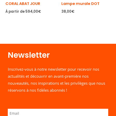
CORAL ABAT JOUR
Lampe murale DOT
À partir de
594,00
€
38,00
€
Newsletter​
Inscrivez-vous à notre newsletter pour recevoir nos
actualités et découvrir en avant-première nos
nouveautés, nos inspirations et les privilèges que nous
réservons à nos fidèles abonnés !