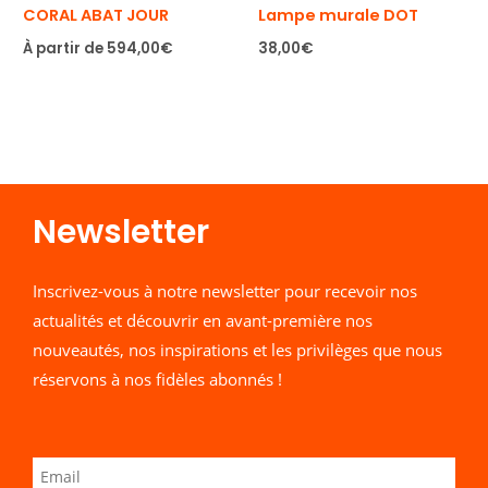
CORAL ABAT JOUR
Lampe murale DOT
À partir de
594,00
€
38,00
€
Newsletter​
Inscrivez-vous à notre newsletter pour recevoir nos
actualités et découvrir en avant-première nos
nouveautés, nos inspirations et les privilèges que nous
réservons à nos fidèles abonnés !