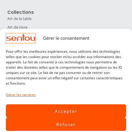
Collections
Art de la table
Art de vivre
Déco
Gérer le consentement
Luminaires
Pour offrir les meilleures expériences, nous utilisons des technologies
Mobilier
telles que les cookies pour stocker et/ou accéder aux informations des
appareils. Le fait de consentir à ces technologies nous permettra de
Sentou
traiter des données telles que le comportement de navigation ou les ID
Qui sommes nous ?
uniques sur ce site. Le fait de ne pas consentir ou de retirer son
consentement peut avoir un effet négatif sur certaines caractéristiques
Nos designers
et fonctions.
Professionnels
Gérer les services
Service Clients
Contact
Accepter
CGV
Refuser
Livraisons & Retours