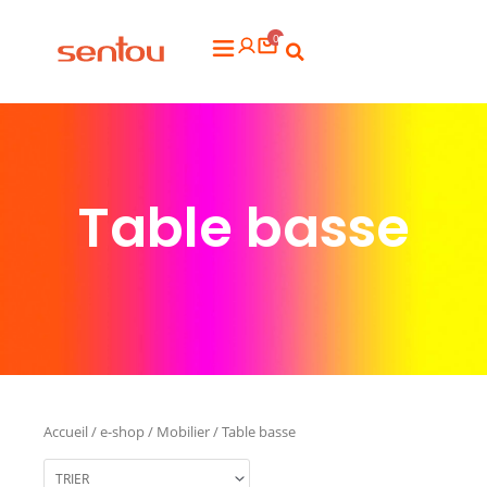
Aller
0
au
Flyout
contenu
Menu
Table basse
Accueil
/
e-shop
/
Mobilier
/ Table basse