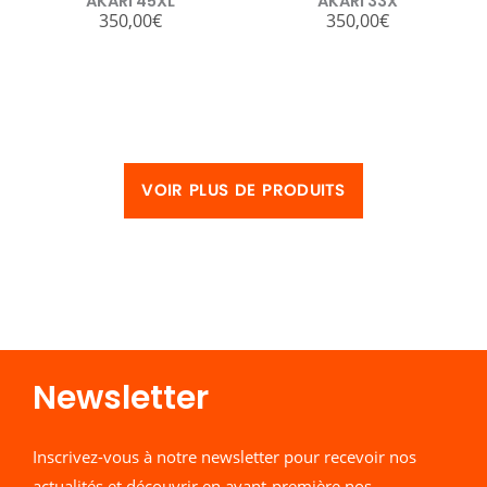
AKARI 45XL
AKARI 33X
350,00
€
350,00
€
VOIR PLUS DE PRODUITS
Newsletter​
Inscrivez-vous à notre newsletter pour recevoir nos
actualités et découvrir en avant-première nos