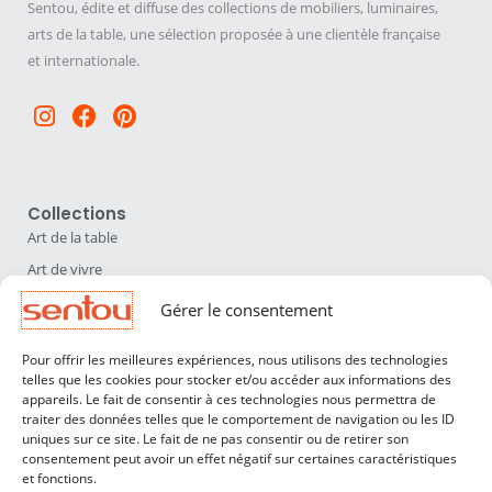
Sentou, édite et diffuse des collections de mobiliers, luminaires,
arts de la table, une sélection proposée à une clientèle française
et internationale.
Instagram
Facebook
Pinterest
Collections
Art de la table
Art de vivre
Déco
Gérer le consentement
Luminaires
Pour offrir les meilleures expériences, nous utilisons des technologies
Mobilier
telles que les cookies pour stocker et/ou accéder aux informations des
appareils. Le fait de consentir à ces technologies nous permettra de
Sentou
traiter des données telles que le comportement de navigation ou les ID
Qui sommes nous ?
uniques sur ce site. Le fait de ne pas consentir ou de retirer son
consentement peut avoir un effet négatif sur certaines caractéristiques
Nos designers
et fonctions.