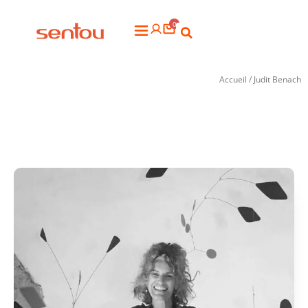
Aller
0
au
Flyout
contenu
Menu
Accueil
/ Judit Benach