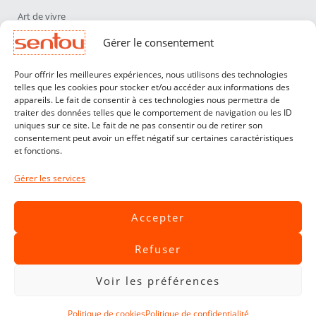
Art de vivre
Déco
Gérer le consentement
Luminaires
Pour offrir les meilleures expériences, nous utilisons des technologies
Mobilier
telles que les cookies pour stocker et/ou accéder aux informations des
appareils. Le fait de consentir à ces technologies nous permettra de
Sentou
traiter des données telles que le comportement de navigation ou les ID
Qui sommes nous ?
uniques sur ce site. Le fait de ne pas consentir ou de retirer son
consentement peut avoir un effet négatif sur certaines caractéristiques
Nos designers
et fonctions.
Professionnels
Gérer les services
Service Clients
Contact
Accepter
CGV
Refuser
Livraisons & Retours
Mentions légales
Voir les préférences
Politique de confidentialité
Politique de cookies
Politique de confidentialité