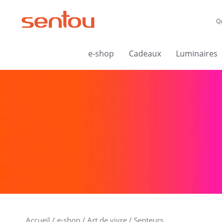
Aller
au
Q
contenu
e-shop
Cadeaux
Luminaires
Accueil
/
e-shop
/
Art de vivre
/ Senteurs