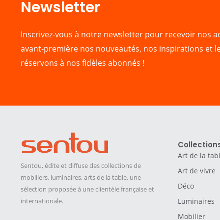
Newsletter​
Inscrivez-vous à notre newsletter pour recevoir nos ac
avant-première nos nouveautés, nos inspirations et l
réservons à nos fidèles abonnés !
Collection
Art de la tab
Sentou, édite et diffuse des collections de
Art de vivre
mobiliers, luminaires, arts de la table, une
Déco
sélection proposée à une clientèle française et
internationale.
Luminaires
Mobilier