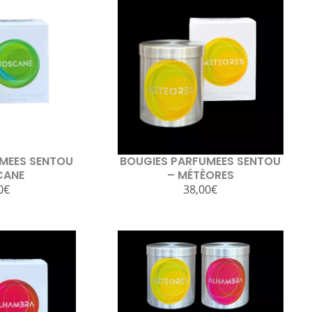
MEES SENTOU
BOUGIES PARFUMEES SENTOU
CANE
– MÉTÈORES
0
€
38,00
€