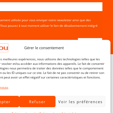
ement utilisée pour vous envoyer notre newsletter ainsi que des
. Vous pouvez à tout moment utiliser le lien de désabonnement intégré
Gérer le consentement
les meilleures expériences, nous utilisons des technologies telles que les
 stocker et/ou accéder aux informations des appareils. Le fait de consentir
ologies nous permettra de traiter des données telles que le comportement
n ou les ID uniques sur ce site. Le fait de ne pas consentir ou de retirer son
Service Clients
 peut avoir un effet négatif sur certaines caractéristiques et fonctions.
Contact
CGV
rvices
Livraisons & Retours
epter
Refuser
Voir les préférences
Mentions légales
Politique de confidentialité