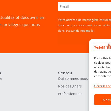
tualités et découvrir en
Votre adresse de messagerie est uniqu
es privilèges que nous
informations concernant nos activités
dans chacun de nos mails.
Pour offrir 
cookies pour
à ces techn
de navigatio
s
Sentou
consentement
le
Qui sommes nous ?
Nos designers
Gérer les se
Professionnels
Acc