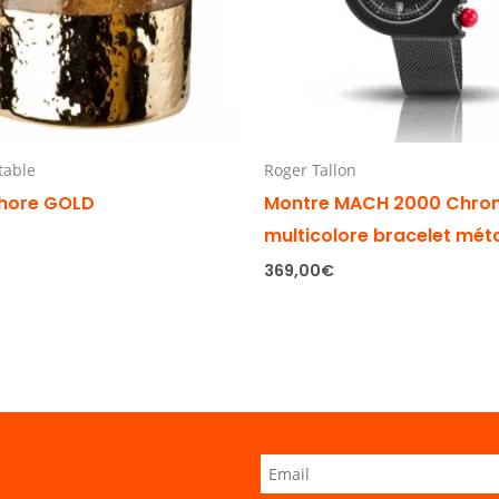
 table
Roger Tallon
hore GOLD
Montre MACH 2000 Chro
multicolore bracelet mét
369,00
€