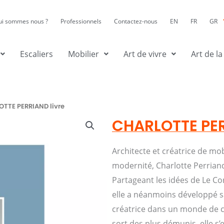
ui sommes nous ?
Professionnels
Contactez-nous
EN
FR
GR
Escaliers
Mobilier
Art de vivre
Art de la
OTTE PERRIAND livre
CHARLOTTE PER
Architecte et créatrice de mobi
modernité, Charlotte Perriand 
Partageant les idées de Le Co
elle a néanmoins développé sa
créatrice dans un monde de c
sort des plus démunis, elle s