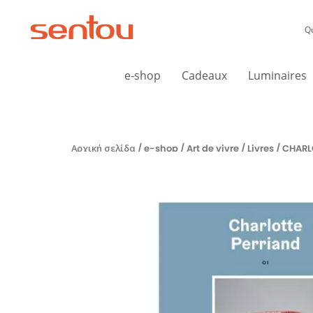
Μετάβαση
στο
Q
περιεχόμενο
e-shop
Cadeaux
Luminaires
Αρχική σελίδα
/
e-shop
/
Art de vivre
/
Livres
/ CHARL