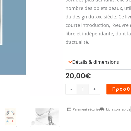
nombre des objets beaux, util
du design du xxe siècle. Ce li
courte introduction, l’oeuvre
libre et indépendante, dont 
d’actualité.
Détails & dimensions
20,00
€
CHARLOTTE
-
+
Προσθ
PERRIAND
livre
Paiement sécurisé
Livraison rapide
ποσότητα