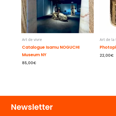
Art de vivre
Art de la
Catalogue Isamu NOGUCHI
Photop
Museum NY
22,00
€
85,00
€
Newsletter​