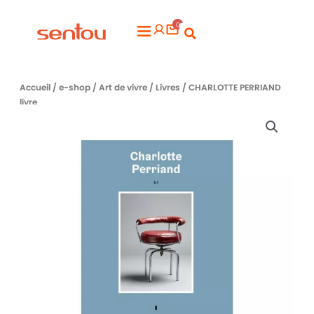
Aller
0
au
Flyout
contenu
Menu
Accueil
/
e-shop
/
Art de vivre
/
Livres
/ CHARLOTTE PERRIAND
livre