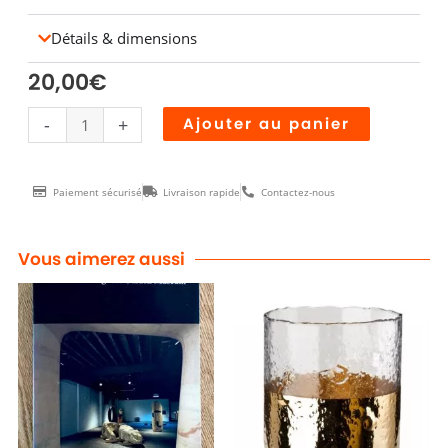
Détails & dimensions
20,00
€
quantité
Alternative
-
+
Ajouter au panier
de
CHARLOTTE
Paiement sécurisé
Livraison rapide
Contactez-nous
PERRIAND
livre
Vous aimerez aussi