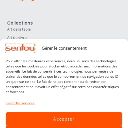
Collections
Art de la table
Art de vivre
Déco
Gérer le consentement
Luminaires
Pour offrir les meilleures expériences, nous utilisons des technologies
Mobilier
telles que les cookies pour stocker et/ou accéder aux informations des
appareils. Le fait de consentir à ces technologies nous permettra de
Sentou
traiter des données telles que le comportement de navigation ou les ID
Qui sommes nous ?
uniques sur ce site. Le fait de ne pas consentir ou de retirer son
consentement peut avoir un effet négatif sur certaines caractéristiques
Nos designers
et fonctions.
Professionnels
Gérer les services
Service Clients
Contact
Accepter
CGV