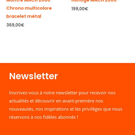
Montre MACH 2000
Horloge MACH 2000
Chrono multicolore
199,00
€
bracelet métal
369,00
€
Newsletter​
Inscrivez-vous à notre newsletter pour recevoir nos
actualités et découvrir en avant-première nos
nouveautés, nos inspirations et les privilèges que nous
réservons à nos fidèles abonnés !