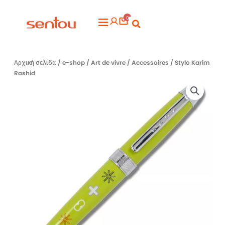
Μετάβαση
0
στο
Flyout
περιεχόμενο
Menu
Αρχική σελίδα
/
e-shop
/
Art de vivre
/
Accessoires
/ Stylo Karim
Rashid