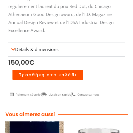
régulièrement lauréat du prix Red Dot, du Chicago
Athenaeum Good Design award, de l’I.D. Magazine
Annual Design Review et de l’IDSA Industrial Design
Excellence Award.
Détails & dimensions
150,00
€
Stylo
Προσθήκη στο καλάθι
Karim
Rashid
Paiement sécurisé
Livraison rapide
Contactez-nous
ποσότητα
Vous aimerez aussi