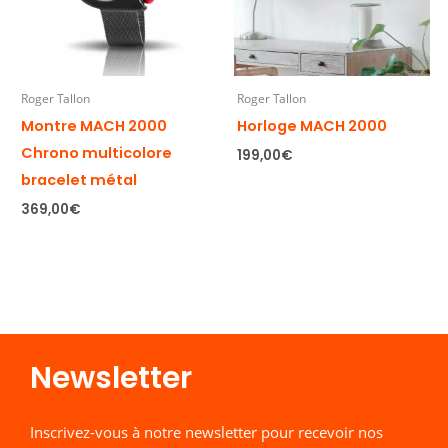
Roger Tallon
Roger Tallon
Montre MACH 2000
Horloge MACH 2000
Chrono multicolore
199,00
€
bracelet métal
369,00
€
Newsletter​
Inscrivez-vous à notre newsletter pour recevoir nos