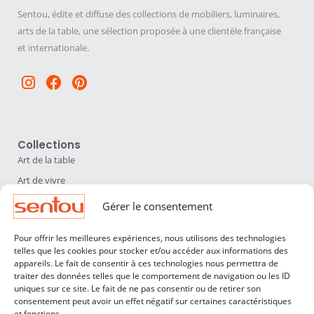
Sentou, édite et diffuse des collections de mobiliers, luminaires,
arts de la table, une sélection proposée à une clientèle française
et internationale.
Instagram
Facebook
Pinterest
Collections
Art de la table
Art de vivre
Déco
Gérer le consentement
Luminaires
Pour offrir les meilleures expériences, nous utilisons des technologies
Mobilier
telles que les cookies pour stocker et/ou accéder aux informations des
appareils. Le fait de consentir à ces technologies nous permettra de
Sentou
traiter des données telles que le comportement de navigation ou les ID
Qui sommes nous ?
uniques sur ce site. Le fait de ne pas consentir ou de retirer son
consentement peut avoir un effet négatif sur certaines caractéristiques
Nos designers
et fonctions.