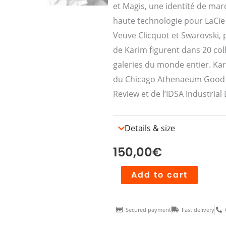
et Magis, une identité de mar
haute technologie pour LaCie
Veuve Clicquot et Swarovski, 
de Karim figurent dans 20 col
galeries du monde entier. Kar
du Chicago Athenaeum Good D
Review et de l’IDSA Industrial
Details & size
150,00
€
Stylo
Add to cart
Karim
Rashid
Secured payment
Fast delivery
quantity