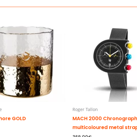
e
Roger Tallon
hore GOLD
MACH 2000 Chronograp
multicoloured metal stra
369,00
€