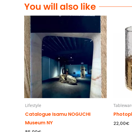
You will also like
Lifestyle
Tablewar
Catalogue Isamu NOGUCHI
Photop
Museum NY
22,00
€
85,00
€