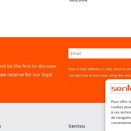
nd be the first to discover
Your e-mail address is only used to se
we reserve for our loyal
unsubscribe at any time using the unsu
Pour offrir 
cookies pour
à ces techn
de navigatio
consentement
s
Sentou