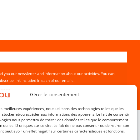
nd you our newsletter and information about our activities. You can
bscribe link included in each of our emails.
Gérer le consentement
les meilleures expériences, nous utilisons des technologies telles que les
 stocker et/ou accéder aux informations des appareils. Le fait de consentir
ologies nous permettra de traiter des données telles que le comportement
n ou les ID uniques sur ce site. Le fait de ne pas consentir ou de retirer son
 peut avoir un effet négatif sur certaines caractéristiques et fonctions.
Customer service