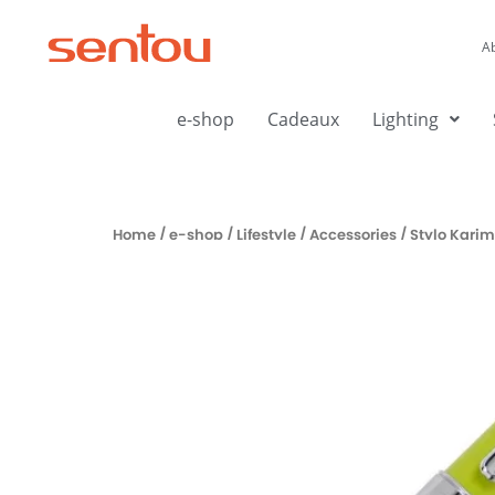
Aller
au
A
contenu
e-shop
Cadeaux
Lighting
Home
/
e-shop
/
Lifestyle
/
Accessories
/ Stylo Kari