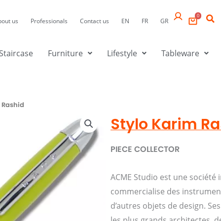
0
bout us
Professionals
Contact us
EN
FR
GR
Staircase
Furniture
Lifestyle
Tableware
m Rashid
Stylo Karim Ra
PIECE COLLECTOR
ACME Studio est une société i
commercialise des instruments
d’autres objets de design. Ses
les plus grands architectes, d