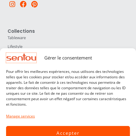
Instagram
Facebook
Pinterest
Collections
Tableware
Lifestyle
Home Accessories
Gérer le consentement
Lighting
Pour offrir les meilleures expériences, nous utilisons des technologies
Furniture
telles que les cookies pour stocker et/ou accéder aux informations des
appareils. Le fait de consentir à ces technologies nous permettra de
Sentou
traiter des données telles que le comportement de navigation ou les ID
About us
uniques sur ce site. Le fait de ne pas consentir ou de retirer son
consentement peut avoir un effet négatif sur certaines caractéristiques
Our designers
et fonctions.
Professionals
Manage services
Customer service
Contact
Accepter