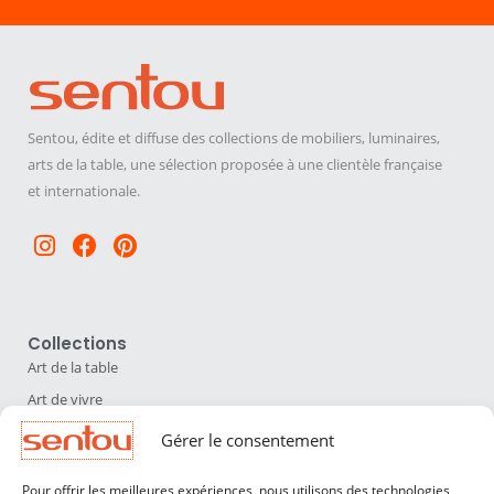
Sentou, édite et diffuse des collections de mobiliers, luminaires,
arts de la table, une sélection proposée à une clientèle française
et internationale.
Instagram
Facebook
Pinterest
Collections
Art de la table
Art de vivre
Déco
Gérer le consentement
Luminaires
Pour offrir les meilleures expériences, nous utilisons des technologies