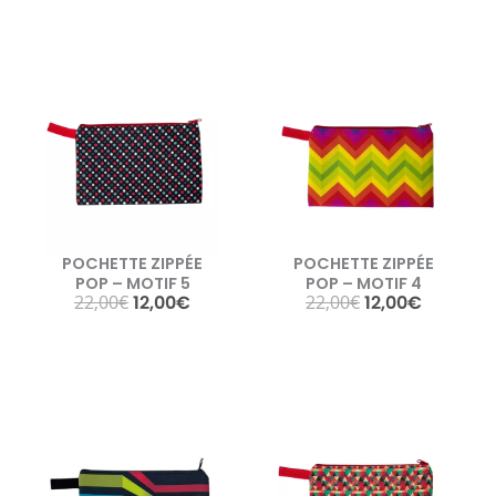
POCHETTE ZIPPÉE
POCHETTE ZIPPÉE
POP – MOTIF 5
POP – MOTIF 4
22,00
€
12,00
€
22,00
€
12,00
€
O
Η
O
Η
r
τ
r
τ
i
ρ
i
ρ
g
έ
g
έ
i
χ
i
χ
n
ο
n
ο