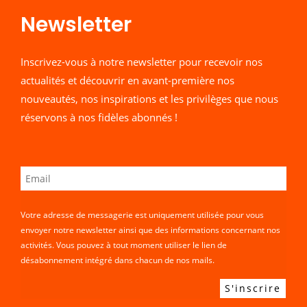
0
,
0
,
c
μ
c
μ
Newsletter​
€
0
€
0
e
ή
e
ή
.
0
.
0
w
ε
w
ε
€
€
Inscrivez-vous à notre newsletter pour recevoir nos
a
ί
a
ί
.
.
actualités et découvrir en avant-première nos
s
ν
s
ν
nouveautés, nos inspirations et les privilèges que nous
:
α
:
α
réservons à nos fidèles abonnés !
2
ι
2
ι
2
:
2
:
,
1
,
1
0
2
0
2
0
,
0
,
Votre adresse de messagerie est uniquement utilisée pour vous
€
0
€
0
envoyer notre newsletter ainsi que des informations concernant nos
activités. Vous pouvez à tout moment utiliser le lien de
.
0
.
0
désabonnement intégré dans chacun de nos mails.
€
€
.
.