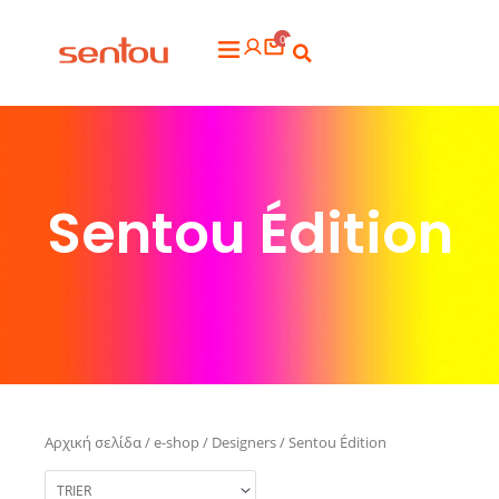
Μετάβαση
0
στο
Flyout
περιεχόμενο
Menu
Sentou Édition
Αρχική σελίδα
/
e-shop
/
Designers
/ Sentou Édition