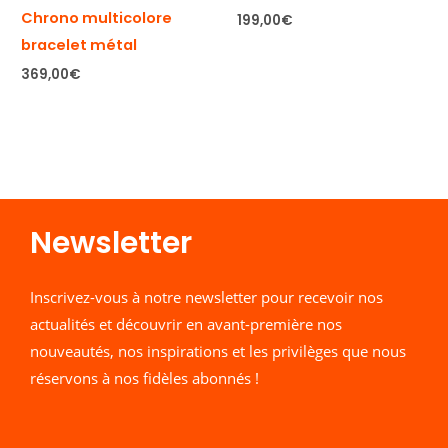
Chrono multicolore
199,00
€
bracelet métal
369,00
€
Newsletter​
Inscrivez-vous à notre newsletter pour recevoir nos
actualités et découvrir en avant-première nos
nouveautés, nos inspirations et les privilèges que nous
réservons à nos fidèles abonnés !