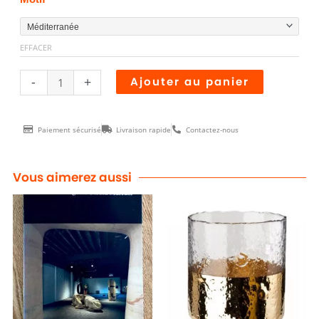
MOUSSANT
SUPERIOR
EFFACER
Alternative
-
+
Ajouter au panier
Paiement sécurisé
Livraison rapide
Contactez-nous
Vous aimerez aussi