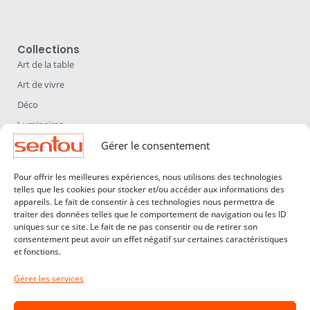
Collections
Art de la table
Art de vivre
Déco
Luminaires
Mobilier
Gérer le consentement
Sentou
Pour offrir les meilleures expériences, nous utilisons des technologies
Qui sommes nous ?
telles que les cookies pour stocker et/ou accéder aux informations des
appareils. Le fait de consentir à ces technologies nous permettra de
Nos designers
traiter des données telles que le comportement de navigation ou les ID
uniques sur ce site. Le fait de ne pas consentir ou de retirer son
Professionnels
consentement peut avoir un effet négatif sur certaines caractéristiques
et fonctions.
Service Clients
Contact
Gérer les services
CGV