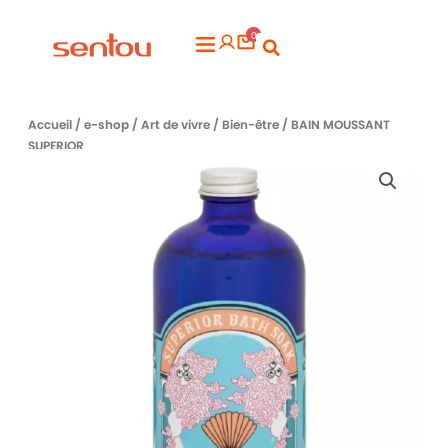
Aller
0
au
Flyout
contenu
Menu
Accueil
/
e-shop
/
Art de vivre
/
Bien-être
/ BAIN MOUSSANT
SUPERIOR