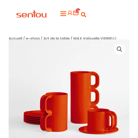
Aller
0
au
Flyout
contenu
Menu
Accueil
/
e-shop
/
Art de la table
/ MAX Vaisselle VIGNELLI