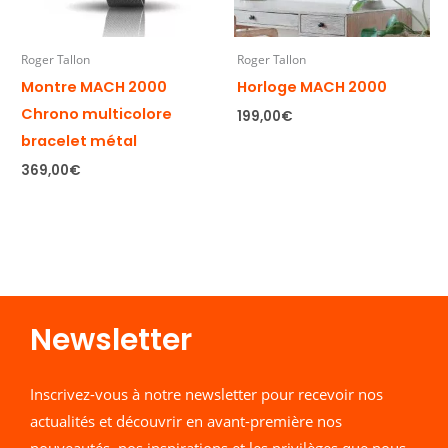
Roger Tallon
Roger Tallon
Montre MACH 2000
Horloge MACH 2000
Chrono multicolore
199,00
€
bracelet métal
369,00
€
Newsletter​
Inscrivez-vous à notre newsletter pour recevoir nos
actualités et découvrir en avant-première nos
nouveautés, nos inspirations et les privilèges que nous