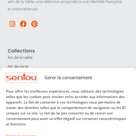
arts de la table, une sélection proposée à une clientèle française
et internationale.
Instagram
Facebook
Pinterest
Collections
Art de la table
Art de vivre
Déco
Gérer le consentement
Luminaires
Pour offrir les meilleures expériences, nous utilisons des technologies
Mobilier
telles que les cookies pour stocker et/ou accéder aux informations des
appareils. Le fait de consentir à ces technologies nous permettra de
Sentou
traiter des données telles que le comportement de navigation ou les ID
Qui sommes nous ?
uniques sur ce site. Le fait de ne pas consentir ou de retirer son
consentement peut avoir un effet négatif sur certaines caractéristiques
Nos designers
et fonctions.
Professionnels
Gérer les services