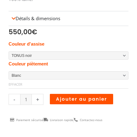
Détails & dimensions
550,00
€
quantité
Couleur d'assise
de
TABOURET
Couleur piètement
CRYPTOGAMME
POP
EFFACER
Alternative
-
+
Ajouter au panier
Paiement sécurisé
Livraison rapide
Contactez-nous