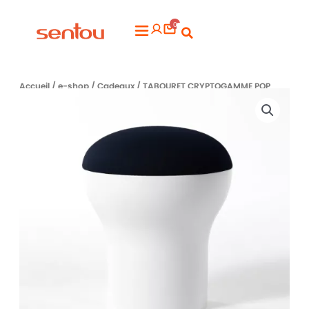
Aller
0
au
Flyout
contenu
Menu
Accueil
/
e-shop
/
Cadeaux
/ TABOURET CRYPTOGAMME POP