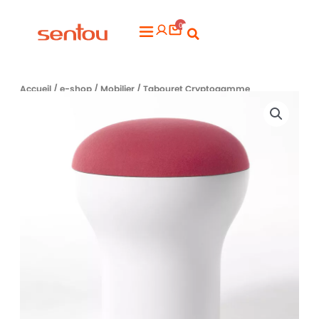
Aller
0
au
Flyout
contenu
Menu
Accueil
/
e-shop
/
Mobilier
/ Tabouret Cryptogamme