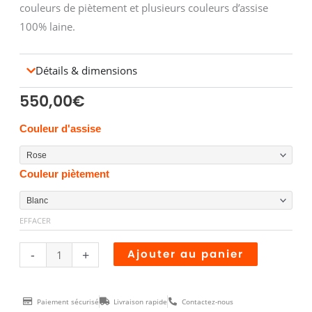
couleurs de piètement et plusieurs couleurs d’assise
100% laine.
Détails & dimensions
550,00
€
quantité
Couleur d'assise
de
Tabouret
Couleur piètement
Cryptogamme
EFFACER
Alternative
-
+
Ajouter au panier
Paiement sécurisé
Livraison rapide
Contactez-nous