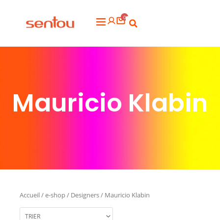
Aller
0
au
Flyout
contenu
Menu
Mauricio Klabin
Accueil
/
e-shop
/
Designers
/ Mauricio Klabin