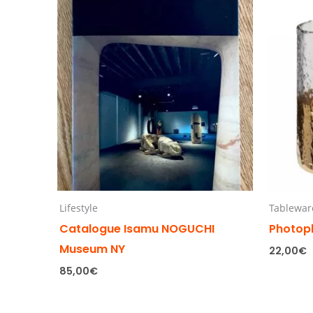
Lifestyle
Tablewar
Catalogue Isamu NOGUCHI
Photop
Museum NY
22,00
€
85,00
€