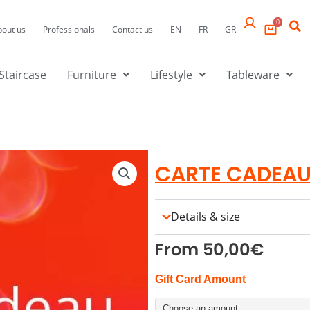
0
bout us
Professionals
Contact us
EN
FR
GR
Staircase
Furniture
Lifestyle
Tableware
CARTE CADEAU
Details & size
From
50,00
€
CARTE
Gift Card Amount
CADEAUX