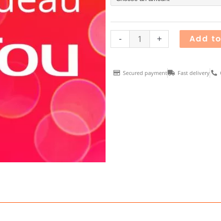
SENTOU
quantity
-
+
Add to
Secured payment
Fast delivery