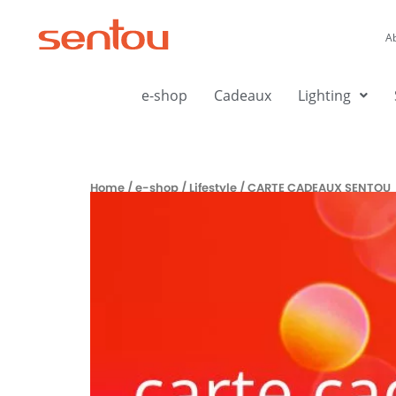
Aller
au
A
contenu
e-shop
Cadeaux
Lighting
Home
/
e-shop
/
Lifestyle
/ CARTE CADEAUX SENTOU