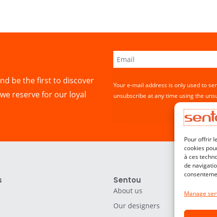
nd be the first to discover
Your e-mail address is only used to se
we reserve for our loyal
unsubscribe at any time using the unsu
Pour offrir 
cookies pour
à ces techn
de navigatio
consentement
s
Sentou
About us
Manage ser
Our designers