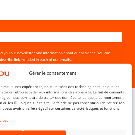
nd you our newsletter and information about our activities. You can
bscribe link included in each of our emails.
Gérer le consentement
les meilleures expériences, nous utilisons des technologies telles que les
 stocker et/ou accéder aux informations des appareils. Le fait de consentir
ologies nous permettra de traiter des données telles que le comportement
n ou les ID uniques sur ce site. Le fait de ne pas consentir ou de retirer son
 peut avoir un effet négatif sur certaines caractéristiques et fonctions.
Customer service
Contact
vices
Terms & Conditions