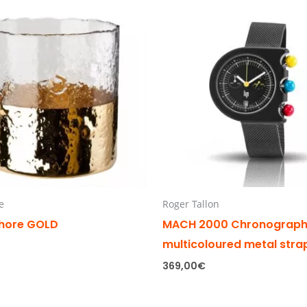
e
Roger Tallon
hore GOLD
MACH 2000 Chronograp
multicoloured metal stra
369,00
€