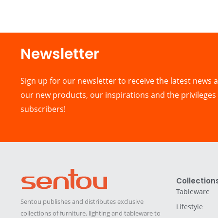
Newsletter​
Sign up for our newsletter to receive the latest news a
our new products, our inspirations and the privileges 
subscribers!
Collection
Tableware
Sentou publishes and distributes exclusive
Lifestyle
collections of furniture, lighting and tableware to