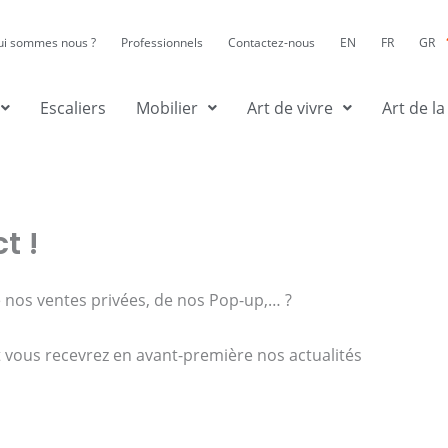
ui sommes nous ?
Professionnels
Contactez-nous
EN
FR
GR
Escaliers
Mobilier
Art de vivre
Art de la
t !
 nos ventes privées, de nos Pop-up,… ?
t vous recevrez en avant-première nos actualités