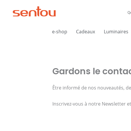
Aller
au
Q
contenu
e-shop
Cadeaux
Luminaires
Gardons le contac
Être informé de nos nouveautés, de
Inscrivez-vous à notre Newsletter e