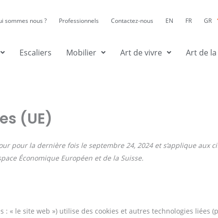
ui sommes nous ?
Professionnels
Contactez-nous
EN
FR
GR
Escaliers
Mobilier
Art de vivre
Art de la
ies (UE)
jour pour la dernière fois le septembre 24, 2024 et s’applique aux ci
space Économique Européen et de la Suisse.
s : « le site web ») utilise des cookies et autres technologies liées (