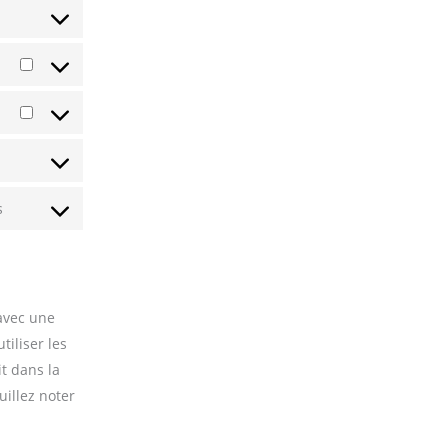
s
 avec une
tiliser les
t dans la
uillez noter