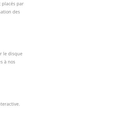
t placés par
sation des
r le disque
es à nos
teractive.