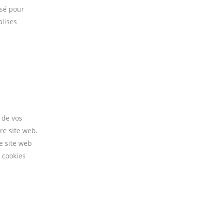
isé pour
alises
 de vos
re site web.
e site web
 cookies