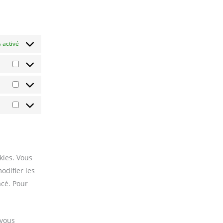
 activé
kies. Vous
odifier les
acé. Pour
 vous