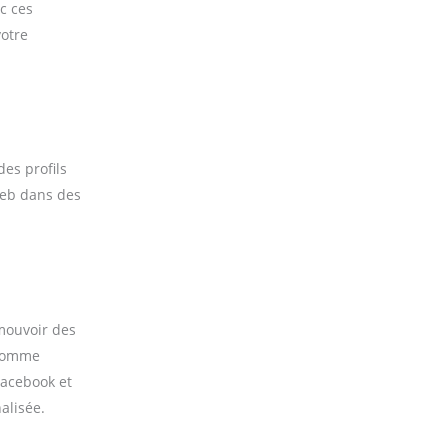
c ces
votre
des profils
 web dans des
mouvoir des
 comme
Facebook et
alisée.