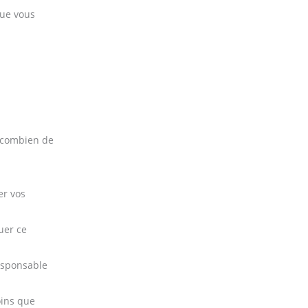
que vous
t combien de
er vos
uer ce
esponsable
oins que