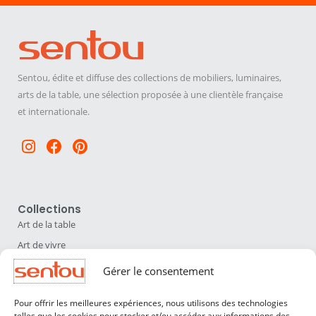
Sentou, édite et diffuse des collections de mobiliers, luminaires,
arts de la table, une sélection proposée à une clientèle française
et internationale.
Instagram
Facebook
Pinterest
Collections
Art de la table
Art de vivre
Déco
Gérer le consentement
Luminaires
Pour offrir les meilleures expériences, nous utilisons des technologies
Mobilier
telles que les cookies pour stocker et/ou accéder aux informations des