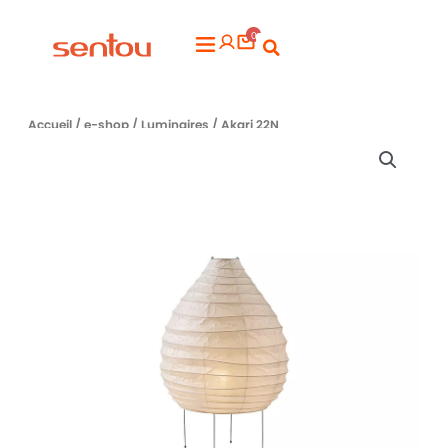
Aller
0
au
Flyout
contenu
Menu
Accueil
/
e-shop
/
Luminaires
/ Akari 22N