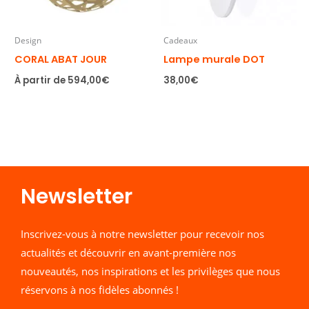
Design
Cadeaux
CORAL ABAT JOUR
Lampe murale DOT
À partir de
594,00
€
38,00
€
Newsletter​
Inscrivez-vous à notre newsletter pour recevoir nos
actualités et découvrir en avant-première nos
nouveautés, nos inspirations et les privilèges que nous
réservons à nos fidèles abonnés !