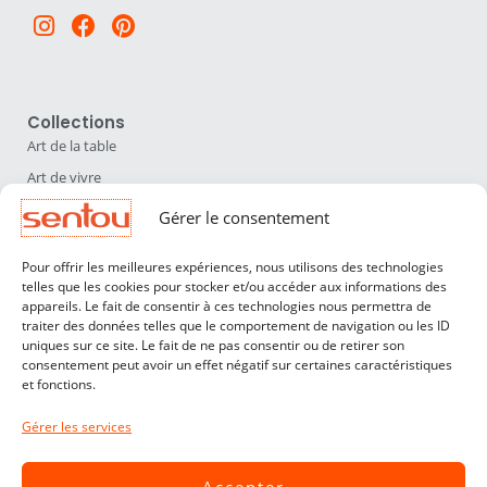
Instagram
Facebook
Pinterest
Collections
Art de la table
Art de vivre
Déco
Gérer le consentement
Luminaires
Pour offrir les meilleures expériences, nous utilisons des technologies
Mobilier
telles que les cookies pour stocker et/ou accéder aux informations des
appareils. Le fait de consentir à ces technologies nous permettra de
Sentou
traiter des données telles que le comportement de navigation ou les ID
Qui sommes nous ?
uniques sur ce site. Le fait de ne pas consentir ou de retirer son
consentement peut avoir un effet négatif sur certaines caractéristiques
Nos designers
et fonctions.
Professionnels
Gérer les services
Service Clients
Contact
Accepter