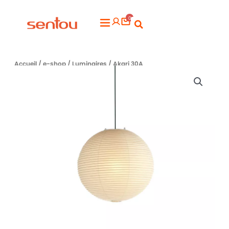
Aller
0
au
Flyout
contenu
Menu
Accueil
/
e-shop
/
Luminaires
/ Akari 30A