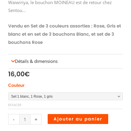
Waiwiriya, le bouchon MOINEAU est de retour chez
Sentou…
Vendu en Set de 3 couleurs assorties : Rose, Gris et
blanc et en set de 3 bouchons Blanc, et set de 3
bouchons Rose
Détails & dimensions
16,00
€
quantité
Couleur
de
Bouchons
EFFACER
MOINEAU
Alternative
-
+
Ajouter au panier