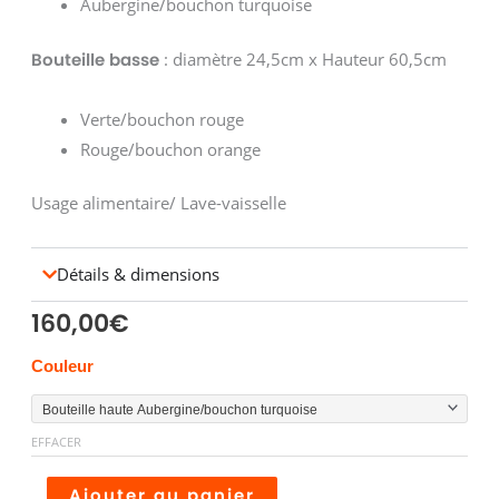
Aubergine/bouchon turquoise
: diamètre 24,5cm x Hauteur 60,5cm
Bouteille basse
Verte/bouchon rouge
Rouge/bouchon orange
Usage alimentaire/ Lave-vaisselle
Détails & dimensions
160,00
€
quantité
Couleur
de
Bouteilles
EFFACER
COSMOS
XXL
Alternative:
Ajouter au panier