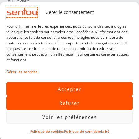
Art de vivre
Déco
Gérer le consentement
Luminaires
Pour offrir les meilleures expériences, nous utilisons des technologies
Mobilier
telles que les cookies pour stocker et/ou accéder aux informations des
appareils. Le fait de consentir à ces technologies nous permettra de
Sentou
traiter des données telles que le comportement de navigation ou les ID
Qui sommes nous ?
uniques sur ce site. Le fait de ne pas consentir ou de retirer son
consentement peut avoir un effet négatif sur certaines caractéristiques
Nos designers
et fonctions.
Professionnels
Gérer les services
Service Clients
Contact
Accepter
CGV
Refuser
Livraisons & Retours
Mentions légales
Voir les préférences
Politique de confidentialité
Politique de cookies
Politique de confidentialité