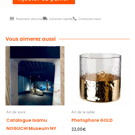
Paiement sécurisé
Livraison rapide
Contactez-nous
Vous aimerez aussi
Art de vivre
Art de la table
Catalogue Isamu
Photophore GOLD
NOGUCHI Museum NY
22,00
€