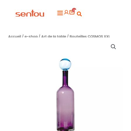
Aller
0
au
Flyout
contenu
Menu
Accueil
/
e-shop
/
Art de la table
/ Bouteilles COSMOS XXL