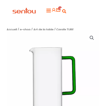
Aller
0
au
Flyout
contenu
Menu
Accueil
/
e-shop
/
Art de la table
/ Carafe TUBE