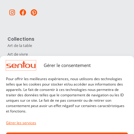
Instagram
Facebook
Pinterest
Collections
Art de la table
Art de vivre
Déco
Gérer le consentement
Luminaires
Pour offrir les meilleures expériences, nous utilisons des technologies
Mobilier
telles que les cookies pour stocker et/ou accéder aux informations des
appareils. Le fait de consentir à ces technologies nous permettra de
Sentou
traiter des données telles que le comportement de navigation ou les ID
Qui sommes nous ?
uniques sur ce site. Le fait de ne pas consentir ou de retirer son
consentement peut avoir un effet négatif sur certaines caractéristiques
Nos designers
et fonctions.
Professionnels
Gérer les services
Service Clients