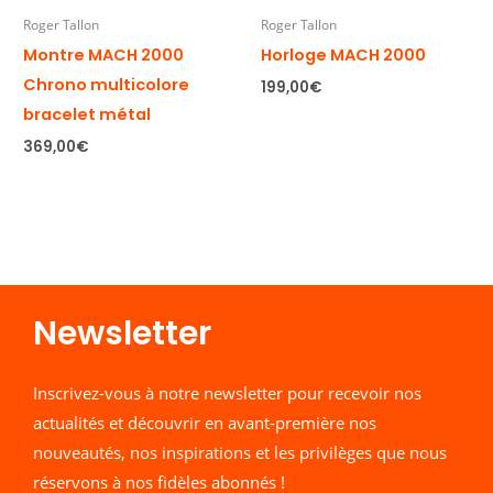
Roger Tallon
Roger Tallon
Montre MACH 2000
Horloge MACH 2000
Chrono multicolore
199,00
€
bracelet métal
369,00
€
Newsletter​
Inscrivez-vous à notre newsletter pour recevoir nos
actualités et découvrir en avant-première nos
nouveautés, nos inspirations et les privilèges que nous
réservons à nos fidèles abonnés !