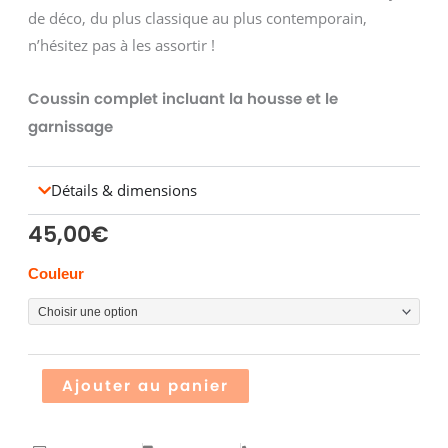
de déco, du plus classique au plus contemporain,
n’hésitez pas à les assortir !
Coussin complet incluant la housse et le
garnissage
Détails & dimensions
45,00
€
quantité
Couleur
de
Coussins
WAX
carré
Alternative:
Ajouter au panier
40
x