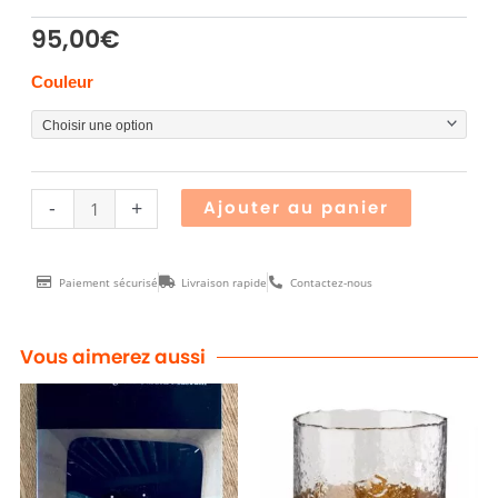
95,00
€
quantité
Couleur
de
Lampe
MUSHROOM
Grand
Alternative
-
+
Ajouter au panier
Modèle
Paiement sécurisé
Livraison rapide
Contactez-nous
Vous aimerez aussi