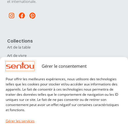
et internationale.
Instagram
Facebook
Pinterest
Collections
Art de la table
Art de vivre
Déco
Gérer le consentement
Luminaires
Pour offrir les meilleures expériences, nous utilisons des technologies
Mobilier
telles que les cookies pour stocker et/ou accéder aux informations des
appareils. Le fait de consentir à ces technologies nous permettra de
Sentou
traiter des données telles que le comportement de navigation ou les ID
Qui sommes nous ?
uniques sur ce site. Le fait de ne pas consentir ou de retirer son
consentement peut avoir un effet négatif sur certaines caractéristiques
Nos designers
et fonctions.
Professionnels
Gérer les services
Service Clients