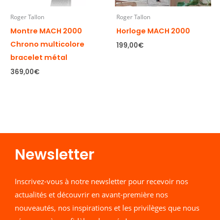
Roger Tallon
Roger Tallon
Montre MACH 2000
Horloge MACH 2000
Chrono multicolore
199,00
€
bracelet métal
369,00
€
Newsletter​
Inscrivez-vous à notre newsletter pour recevoir nos
actualités et découvrir en avant-première nos
nouveautés, nos inspirations et les privilèges que nous