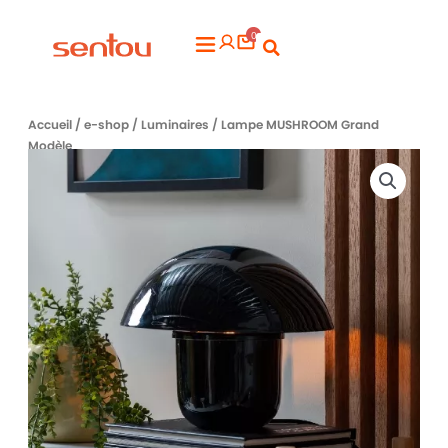
Aller
0
au
Flyout
contenu
Menu
Accueil
/
e-shop
/
Luminaires
/ Lampe MUSHROOM Grand
Modèle