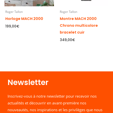
Roger Tallon
Roger Tallon
Horloge MACH 2000
Montre MACH 2000
Chrono multicolore
199,00
€
bracelet cuir
349,00
€
Newsletter​
Inscrivez-vous à notre newsletter pour recevoir nos
actualités et découvrir en avant-première nos
nouveautés, nos inspirations et les privilèges que nous