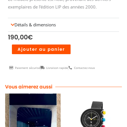
exemplaires de l’édition LIP des années 2000.
Détails & dimensions
190,00
€
quantité
Alternative:
Ajouter au panier
de
Montre
Paiement sécurisé
Livraison rapide
Contactez-nous
MACH
2000
Mini
Vous aimerez aussi
acier