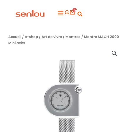
Aller
0
au
Flyout
contenu
Menu
Accueil
/
e-shop
/
Art de vivre
/
Montres
/ Montre MACH 2000
Mini acier