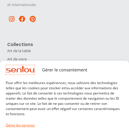
et internationale.
Instagram
Facebook
Pinterest
Collections
Art de la table
Art de vivre
Déco
Gérer le consentement
Luminaires
Pour offrir les meilleures expériences, nous utilisons des technologies
Mobilier
telles que les cookies pour stocker et/ou accéder aux informations des
appareils. Le fait de consentir à ces technologies nous permettra de
Sentou
traiter des données telles que le comportement de navigation ou les ID
Qui sommes nous ?
uniques sur ce site. Le fait de ne pas consentir ou de retirer son
consentement peut avoir un effet négatif sur certaines caractéristiques
Nos designers
et fonctions.
Professionnels
Gérer les services