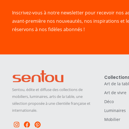
Inscrivez-vous à notre newsletter pour recevoir nos ac
avant-première nos nouveautés, nos inspirations et l
réservons à nos fidèles abonnés !
Collection
Art de la tab
Sentou, édite et diffuse des collections de
Art de vivre
mobiliers, luminaires, arts de la table, une
Déco
sélection proposée à une clientèle française et
internationale.
Luminaires
Mobilier
Instagram
Facebook
Pinterest