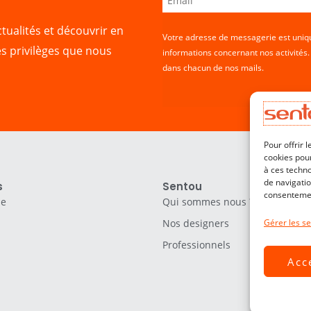
tualités et découvrir en
Votre adresse de messagerie est uniqu
es privilèges que nous
informations concernant nos activités
dans chacun de nos mails.
Pour offrir 
cookies pour
à ces techn
de navigatio
s
Sentou
consentement
le
Qui sommes nous ?
Nos designers
Gérer les se
Professionnels
Acc