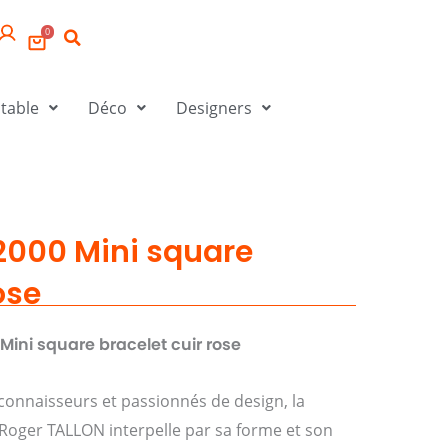
0
 table
Déco
Designers
000 Mini square
ose
ni square bracelet cuir rose
 connaisseurs et passionnés de design, la
oger TALLON interpelle par sa forme et son