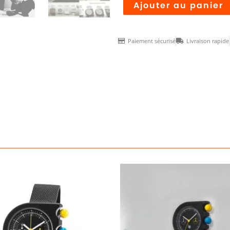
quantité
Ajouter au panier
de
Montre
Paiement sécurisé
Livraison rapide
MACH
2000
Mini
square
bracelet
cuir
rose