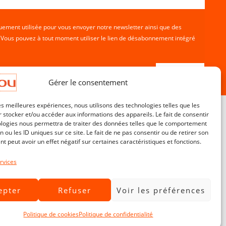
ement utilisée pour vous envoyer notre newsletter ainsi que des
. Vous pouvez à tout moment utiliser le lien de désabonnement intégré
Gérer le consentement
les meilleures expériences, nous utilisons des technologies telles que les
 stocker et/ou accéder aux informations des appareils. Le fait de consentir
ologies nous permettra de traiter des données telles que le comportement
n ou les ID uniques sur ce site. Le fait de ne pas consentir ou de retirer son
Service Clients
 peut avoir un effet négatif sur certaines caractéristiques et fonctions.
Contact
CGV
rvices
Livraisons & Retours
epter
Refuser
Voir les préférences
Mentions légales
Politique de confidentialité
Politique de cookies
Politique de confidentialité