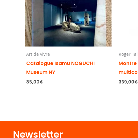
Art de vivre
Roger Tal
Catalogue Isamu NOGUCHI
Montre
Museum NY
multico
85,00
€
369,00
Newsletter​