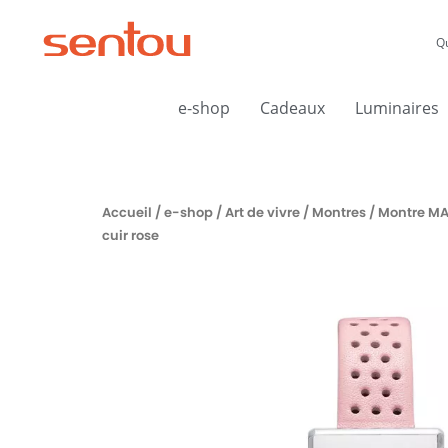
Aller
au
Q
contenu
e-shop
Cadeaux
Luminaires
Accueil
/
e-shop
/
Art de vivre
/
Montres
/ Montre MA
cuir rose