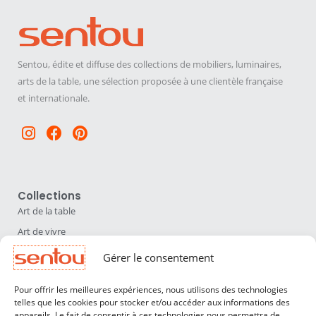
Sentou, édite et diffuse des collections de mobiliers, luminaires,
arts de la table, une sélection proposée à une clientèle française
et internationale.
Instagram
Facebook
Pinterest
Collections
Art de la table
Art de vivre
Déco
Gérer le consentement
Luminaires
Pour offrir les meilleures expériences, nous utilisons des technologies
Mobilier
telles que les cookies pour stocker et/ou accéder aux informations des
appareils. Le fait de consentir à ces technologies nous permettra de