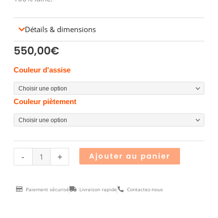
Détails & dimensions
550,00
€
quantité
Couleur d'assise
de
TABOURET
Couleur piètement
CRYPTOGAMME
POP
Alternative
-
+
Ajouter au panier
Paiement sécurisé
Livraison rapide
Contactez-nous