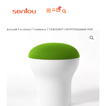
Aller
0
au
Flyout
contenu
Menu
Accueil
/
e-shop
/
Cadeaux
/ TABOURET CRYPTOGAMME POP