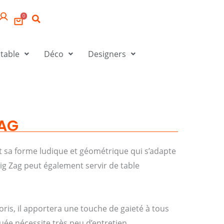
0
 table
Déco
Designers
ZAG
t sa forme ludique et géométrique qui s’adapte
 Zig Zag peut également servir de table
oris, il apportera une touche de gaieté à tous
uée nécessite très peu d’entretien.