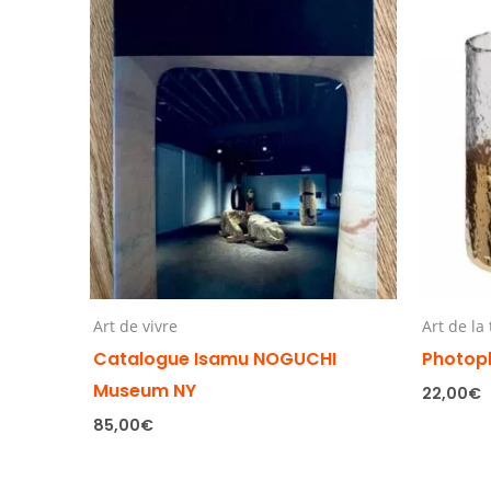
Art de vivre
Art de la
Catalogue Isamu NOGUCHI
Photop
Museum NY
22,00
€
85,00
€