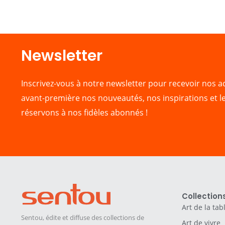
Newsletter​
Inscrivez-vous à notre newsletter pour recevoir nos ac
avant-première nos nouveautés, nos inspirations et l
réservons à nos fidèles abonnés !
Collection
Art de la tab
Sentou, édite et diffuse des collections de
Art de vivre