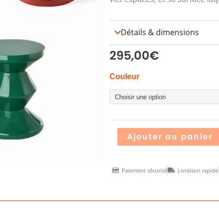
Détails & dimensions
295,00
€
quantité
Couleur
de
Tabouret
ZIG
ZAG
Ajouter au panier
Paiement sécurisé
Livraison rapide