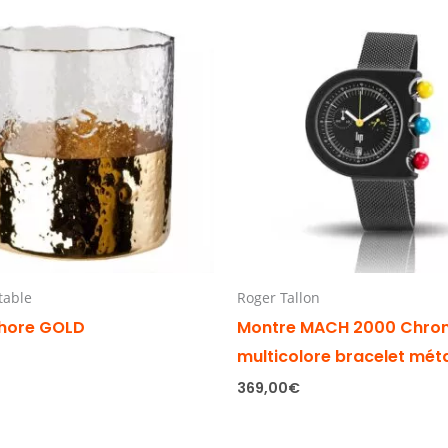
 table
Roger Tallon
hore GOLD
Montre MACH 2000 Chro
multicolore bracelet mét
369,00
€