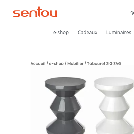
Aller
au
Q
contenu
e-shop
Cadeaux
Luminaires
Accueil
/
e-shop
/
Mobilier
/ Tabouret ZIG ZAG