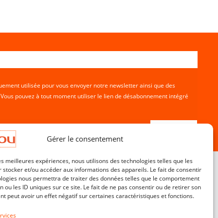
ement utilisée pour vous envoyer notre newsletter ainsi que des
. Vous pouvez à tout moment utiliser le lien de désabonnement intégré
Gérer le consentement
les meilleures expériences, nous utilisons des technologies telles que les
 stocker et/ou accéder aux informations des appareils. Le fait de consentir
ologies nous permettra de traiter des données telles que le comportement
n ou les ID uniques sur ce site. Le fait de ne pas consentir ou de retirer son
Service Clients
 peut avoir un effet négatif sur certaines caractéristiques et fonctions.
Contact
CGV
rvices