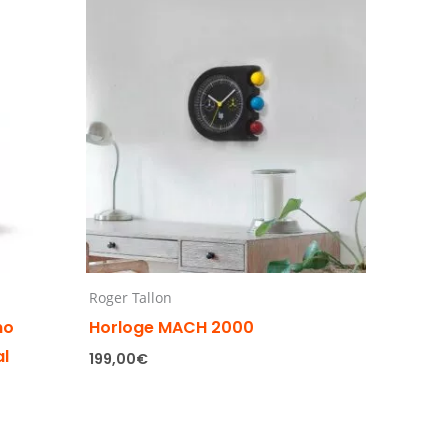
Roger Tallon
no
Horloge MACH 2000
al
199,00
€