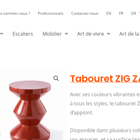
ui sommes nous ?
Professionnels
Contactez-nous
EN
FR
GR
Escaliers
Mobilier
Art de vivre
Art de la
Tabouret ZIG 
Avec ses couleurs vibrantes e
à tous les styles, le tabouret
d’appoint.
Disponible dans plusieurs col
vos espaces, et sa surface laq