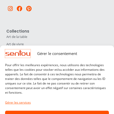
Instagram
Facebook
Pinterest
Collections
Art de la table
Art de vivre
Déco
Gérer le consentement
Luminaires
Pour offrir les meilleures expériences, nous utilisons des technologies
Mobilier
telles que les cookies pour stocker et/ou accéder aux informations des
appareils. Le fait de consentir à ces technologies nous permettra de
Sentou
traiter des données telles que le comportement de navigation ou les ID
Qui sommes nous ?
uniques sur ce site. Le fait de ne pas consentir ou de retirer son
consentement peut avoir un effet négatif sur certaines caractéristiques
Nos designers
et fonctions.
Professionnels
Gérer les services
Service Clients
Contact