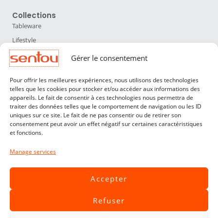
Collections
Tableware
Lifestyle
Home Accessories
Gérer le consentement
Lighting
Pour offrir les meilleures expériences, nous utilisons des technologies
Furniture
telles que les cookies pour stocker et/ou accéder aux informations des
appareils. Le fait de consentir à ces technologies nous permettra de
Sentou
traiter des données telles que le comportement de navigation ou les ID
About us
uniques sur ce site. Le fait de ne pas consentir ou de retirer son
consentement peut avoir un effet négatif sur certaines caractéristiques
Our designers
et fonctions.
Professionals
Manage services
Customer service
Contact
Accepter
Terms & Conditions
Refuser
Livraisons & Retours
Legal notices